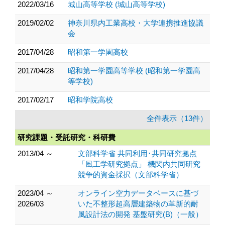
2022/03/16
城山高等学校 (城山高等学校)
2019/02/02
神奈川県内工業高校・大学連携推進協議
会
2017/04/28
昭和第一学園高校
2017/04/28
昭和第一学園高等学校 (昭和第一学園高
等学校)
2017/02/17
昭和学院高校
全件表示（13件）
研究課題・受託研究・科研費
2013/04 ～
文部科学省 共同利用･共同研究拠点
「風工学研究拠点」 機関内共同研究
競争的資金採択（文部科学省）
2023/04 ～
オンライン空力データベースに基づ
2026/03
いた不整形超高層建築物の革新的耐
風設計法の開発 基盤研究(B)（一般）