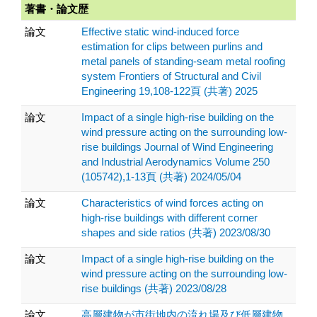
著書・論文歴
論文
Effective static wind-induced force
estimation for clips between purlins and
metal panels of standing-seam metal roofing
system Frontiers of Structural and Civil
Engineering 19,108-122頁 (共著) 2025
論文
Impact of a single high-rise building on the
wind pressure acting on the surrounding low-
rise buildings Journal of Wind Engineering
and Industrial Aerodynamics Volume 250
(105742),1-13頁 (共著) 2024/05/04
論文
Characteristics of wind forces acting on
high-rise buildings with different corner
shapes and side ratios (共著) 2023/08/30
論文
Impact of a single high-rise building on the
wind pressure acting on the surrounding low-
rise buildings (共著) 2023/08/28
論文
高層建物が市街地内の流れ場及び低層建物