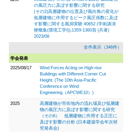
の風圧力に及ぼす影響に関する研究
(その2)高層建物の位置及び風向角の変化が
低層建物に作用するピーク風圧係数に及ぼ
す影響に関する風洞実験 40652 (学術講演
梗概集(環境工学I)),1359-1360頁 (共著)
2023/08
全件表示（346件）
学会発表
2025/08/17
Wind Forces Acting on High-rise
Buildings with Different Corner Cut
Height. (The 10th Asia-Pacific
Conference on Wind
Engineering（APCWE10）)
2025
高層建物が市街地内の流れ場及び低層建
物の風圧力に及ぼす影響に関する研究
（その6） 低層建物に作用する正圧に
及ぼす影響の分析 (日本建築学会年次研
究発表会)