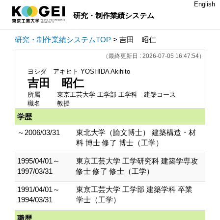
English
研究・制作業績システム
研究・制作業績システムTOP
> 吉田 昭仁
（最終更新日 : 2026-07-05 16:47:54）
ヨシダ アキヒト
YOSHIDA Akihito
吉田 昭仁
所属
東京工芸大学 工学部 工学科 建築コース
職名
教授
学歴
～2006/03/31
東北大学（論文博士） 建築構造・材
料 博士 修了 博士（工学）
1995/04/01～
東京工芸大学 工学研究科 建築学専攻
1997/03/31
修士 修了 修士（工学）
1991/04/01～
東京工芸大学 工学部 建築学科 卒業
1994/03/31
学士（工学）
職歴