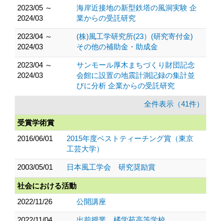
2023/05 ～
海岸近接地の新型鉄塔の風洞実験 企
2024/03
業からの受託研究
2023/04 ～
(株)風工学研究所(23）(研究寄付金)
2024/03
その他の補助金・助成金
2023/04 ～
サンモール厚木まちづくり財団記念
2024/03
会館に設置の地震計測記録の集計並
びに分析 企業からの受託研究
全件表示（41件）
受賞学術賞
2016/06/01
2015年度ベストティーチング賞（東京
工芸大学）
2003/05/01
日本風工学会 研究奨励賞
社会における活動
2022/11/26
公開講座
2022/11/04
出前授業 橘学苑高等学校