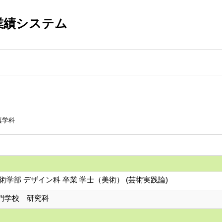
業績システム
真学科
術学部 デザイン科 卒業 学士（美術） (芸術実践論)
門学校 研究科