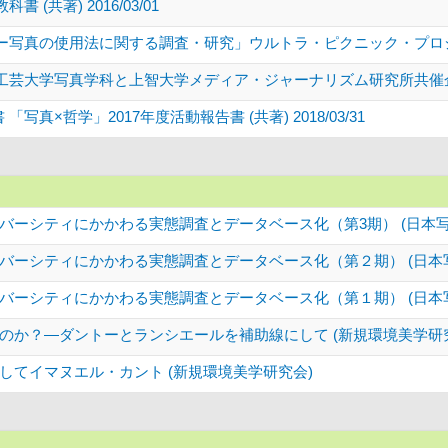
共著) 2016/03/01
真の使用法に関する調査・研究」ウルトラ・ピクニック・プロジェクト報告
大学写真学科と上智大学メディア・ジャーナリズム研究所共催企画報告書』
写真×哲学」2017年度活動報告書 (共著) 2018/03/31
バーシティにかかわる実態調査とデータベース化（第3期） (日本写
バーシティにかかわる実態調査とデータベース化（第２期） (日本写
バーシティにかかわる実態調査とデータベース化（第１期） (日本写
のか？―ダントーとランシエールを補助線にして (新規環境美学研
してイマヌエル・カント (新規環境美学研究会)