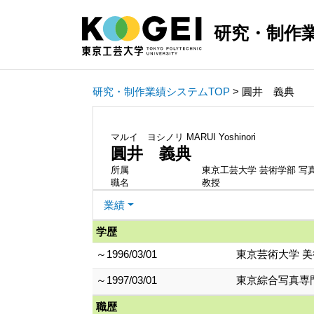
研究・制作
研究・制作業績システムTOP
> 圓井 義典
マルイ ヨシノリ
MARUI Yoshinori
圓井 義典
所属
東京工芸大学 芸術学部 写
職名
教授
業績
学歴
～1996/03/01
東京芸術大学 美
～1997/03/01
東京綜合写真専
職歴