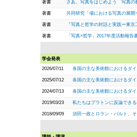
著書
さあ、写真をはじめよう 写真の教科書 (
著書
共同研究「場における写真の展開ー写
著書
『写真と哲学の対話と実践ー東京工芸
著書
「写真×哲学」2017年度活動報告書 「
学会発表
2026/07/11
各国の主な美術館におけるダイ
2025/07/12
各国の主な美術館におけるダイ
2024/07/13
各国の主な美術館におけるダイ
2019/03/23
私たちはプラトンに反論できる
2018/09/09
須田一政とロラン・バルト、そ
講師・講演