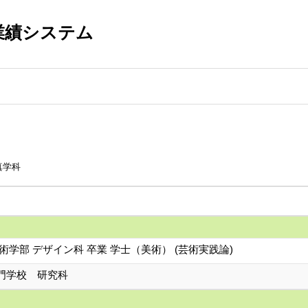
業績システム
真学科
術学部 デザイン科 卒業 学士（美術） (芸術実践論)
門学校 研究科