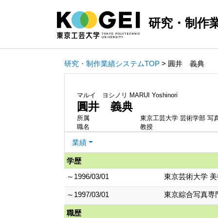
研究・制作
研究・制作業績システムTOP
> 圓井 義典
マルイ ヨシノリ
MARUI Yoshinori
圓井 義典
所属
東京工芸大学 芸術学部 写
職名
教授
業績
学歴
～1996/03/01
東京芸術大学 美
～1997/03/01
東京綜合写真専
職歴