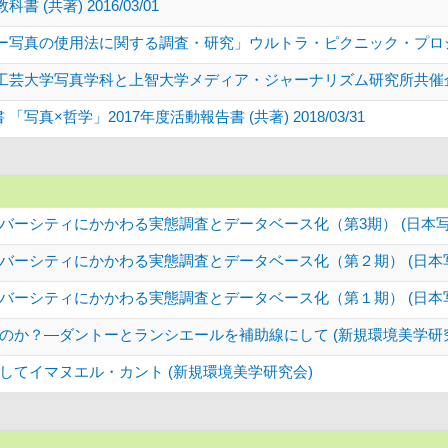
共著) 2016/03/01
真の使用法に関する調査・研究」ウルトラ・ピクニック・プロジェクト報告
大学写真学科と上智大学メディア・ジャーナリズム研究所共催企画報告書』
写真×哲学」2017年度活動報告書 (共著) 2018/03/31
バーシティにかかわる実態調査とデータベース化（第3期） (日本写
バーシティにかかわる実態調査とデータベース化（第２期） (日本写
バーシティにかかわる実態調査とデータベース化（第１期） (日本写
のか？―ダントーとランシエールを補助線にして (新規環境美学研
してイマヌエル・カント (新規環境美学研究会)