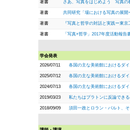
著書
さあ、写真をはじめよう 写真の教科書 (
著書
共同研究「場における写真の展開ー写
著書
『写真と哲学の対話と実践ー東京工芸
著書
「写真×哲学」2017年度活動報告書 「
学会発表
2026/07/11
各国の主な美術館におけるダイ
2025/07/12
各国の主な美術館におけるダイ
2024/07/13
各国の主な美術館におけるダイ
2019/03/23
私たちはプラトンに反論できる
2018/09/09
須田一政とロラン・バルト、そ
講師・講演