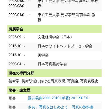
2008/04/01 ～
東京工芸大学 芸術学部写真学科 准教
2020/03/01
授
2020/04/01 ～
東京工芸大学 芸術学部 写真学科 教
授
所属学会
2025/09 ～
文化経済学会〈日本〉
2015/10 ～
日本ホワイトヘッドプロセス学会
2015/10 ～
美学会
2000/04 ～
日本写真芸術学会
現在の専門分野
芸術学, 美術領域における写真表現, 写真論, 写真表現史
著書・論文歴
著書
圓井義典2000-2010 (単著) 2011/01/01
著書
さあ、写真をはじめよう 写真の教科書