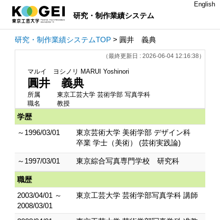
English
研究・制作業績システム
研究・制作業績システムTOP
> 圓井 義典
（最終更新日 : 2026-06-04 12:16:38）
マルイ ヨシノリ
MARUI Yoshinori
圓井 義典
所属
東京工芸大学 芸術学部 写真学科
職名
教授
学歴
～1996/03/01
東京芸術大学 美術学部 デザイン科
卒業 学士（美術） (芸術実践論)
～1997/03/01
東京綜合写真専門学校 研究科
職歴
2003/04/01 ～
東京工芸大学 芸術学部写真学科 講師
2008/03/01