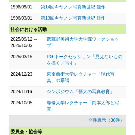
1996/09/01
第14回キヤノン写真新世紀 佳作
1996/03/01
第13回キヤノン写真新世紀 佳作
社会における活動
2025/09/12 ～
武蔵野美術大学大学院ワークショッ
2025/10/03
プ
2025/03/15
PGIトークセッション「見えないもの
を描く／写す」
2024/12/23
東京藝術大学レクチャー「現代写
真」の系譜
2024/11/16
シンポジウム「藝大の写真教育」
2024/10/05
専修大学レクチャー「岡本太郎と写
真」
全件表示（36件）
委員会・協会等