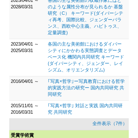
2025/04/01 ～
各国の主な美術館の収蔵作家にはど
2028/03/31
のような属性分布が見られるか 基盤
研究（C） キーワード(ダイバーシテ
ィ再考、国際比較、ジェンダーバラ
ンス、西欧中心主義、ハビトゥス、
定量調査)
2023/04/01 ～
各国の主な美術館におけるダイバー
2025/03/31
シティにかかわる実態調査とデータ
ベース化 機関内共同研究 キーワード
(ダイバーシティ、ジェンダー、レイ
シズム、オリエンタリズム)
2016/04/01 ～
｢写真×哲学｣ー写真教育における哲学
的実践方法の研究ー 国内共同研究 共
同研究
2015/11/01 ～
｢写真×哲学｣ 対話と実践 国内共同研
2016/03/31
究 共同研究
全件表示（7件）
受賞学術賞