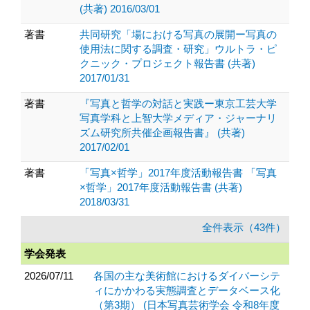
(共著) 2016/03/01
著書
共同研究「場における写真の展開ー写真の
使用法に関する調査・研究」ウルトラ・ピ
クニック・プロジェクト報告書 (共著)
2017/01/31
著書
『写真と哲学の対話と実践ー東京工芸大学
写真学科と上智大学メディア・ジャーナリ
ズム研究所共催企画報告書』 (共著)
2017/02/01
著書
「写真×哲学」2017年度活動報告書 「写真
×哲学」2017年度活動報告書 (共著)
2018/03/31
全件表示（43件）
学会発表
2026/07/11
各国の主な美術館におけるダイバーシテ
ィにかかわる実態調査とデータベース化
（第3期） (日本写真芸術学会 令和8年度