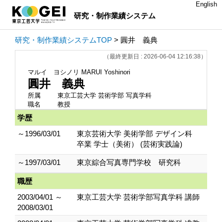
English
研究・制作業績システム
研究・制作業績システムTOP
> 圓井 義典
（最終更新日 : 2026-06-04 12:16:38）
マルイ ヨシノリ
MARUI Yoshinori
圓井 義典
所属
東京工芸大学 芸術学部 写真学科
職名
教授
学歴
～1996/03/01
東京芸術大学 美術学部 デザイン科
卒業 学士（美術） (芸術実践論)
～1997/03/01
東京綜合写真専門学校 研究科
職歴
2003/04/01 ～
東京工芸大学 芸術学部写真学科 講師
2008/03/01