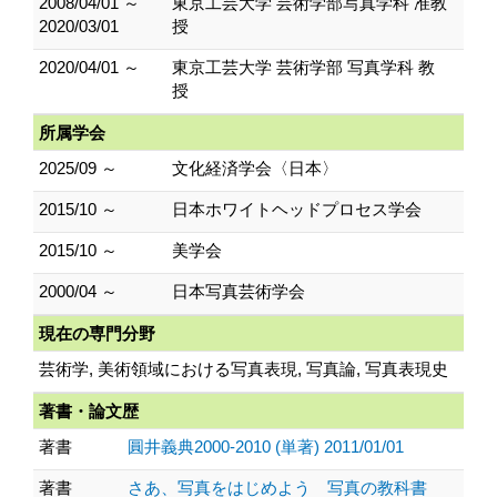
2008/04/01 ～
東京工芸大学 芸術学部写真学科 准教
2020/03/01
授
2020/04/01 ～
東京工芸大学 芸術学部 写真学科 教
授
所属学会
2025/09 ～
文化経済学会〈日本〉
2015/10 ～
日本ホワイトヘッドプロセス学会
2015/10 ～
美学会
2000/04 ～
日本写真芸術学会
現在の専門分野
芸術学, 美術領域における写真表現, 写真論, 写真表現史
著書・論文歴
著書
圓井義典2000-2010 (単著) 2011/01/01
著書
さあ、写真をはじめよう 写真の教科書