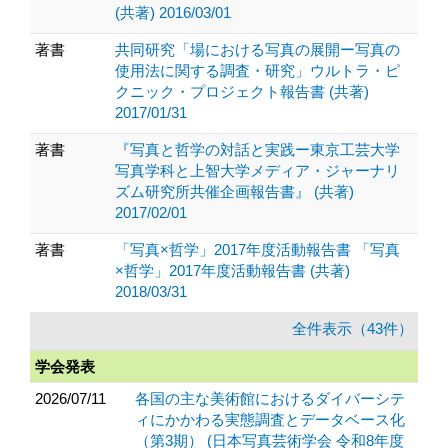
(共著) 2016/03/01
著書
共同研究「場における写真の展開ー写真の
使用法に関する調査・研究」ウルトラ・ピ
クニック・プロジェクト報告書 (共著)
2017/01/31
著書
『写真と哲学の対話と実践ー東京工芸大学
写真学科と上智大学メディア・ジャーナリ
ズム研究所共催企画報告書』 (共著)
2017/02/01
著書
「写真×哲学」2017年度活動報告書 「写真
×哲学」2017年度活動報告書 (共著)
2018/03/31
全件表示（43件）
学会発表
2026/07/11
各国の主な美術館におけるダイバーシテ
ィにかかわる実態調査とデータベース化
（第3期） (日本写真芸術学会 令和8年度