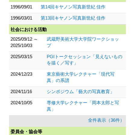
1996/09/01
第14回キヤノン写真新世紀 佳作
1996/03/01
第13回キヤノン写真新世紀 佳作
社会における活動
2025/09/12 ～
武蔵野美術大学大学院ワークショッ
2025/10/03
プ
2025/03/15
PGIトークセッション「見えないもの
を描く／写す」
2024/12/23
東京藝術大学レクチャー「現代写
真」の系譜
2024/11/16
シンポジウム「藝大の写真教育」
2024/10/05
専修大学レクチャー「岡本太郎と写
真」
全件表示（36件）
委員会・協会等