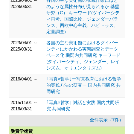
2025/04/01 ～
各国の主な美術館の収蔵作家にはど
2028/03/31
のような属性分布が見られるか 基盤
研究（C） キーワード(ダイバーシテ
ィ再考、国際比較、ジェンダーバラ
ンス、西欧中心主義、ハビトゥス、
定量調査)
2023/04/01 ～
各国の主な美術館におけるダイバー
2025/03/31
シティにかかわる実態調査とデータ
ベース化 機関内共同研究 キーワード
(ダイバーシティ、ジェンダー、レイ
シズム、オリエンタリズム)
2016/04/01 ～
｢写真×哲学｣ー写真教育における哲学
的実践方法の研究ー 国内共同研究 共
同研究
2015/11/01 ～
｢写真×哲学｣ 対話と実践 国内共同研
2016/03/31
究 共同研究
全件表示（7件）
受賞学術賞