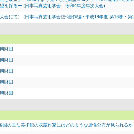
を探るー (日本写真芸術学会 令和4年度年次大会)
にて） (日本写真芸術学会誌<創作編> 平成19年度-第16巻・第2
興財団
興財団
興財団
興財団
興財団
各国の主な美術館の収蔵作家にはどのような属性分布が見られるか 基