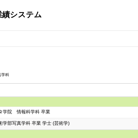
業績システム
真学科
タ学院 情報科学科 卒業
学部写真学科 卒業 学士 (芸術学)