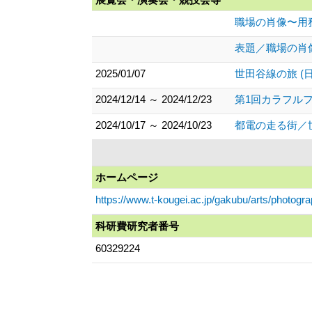
職場の肖像〜用務
表題／職場の肖像
2025/01/07
世田谷線の旅 (
2024/12/14 ～ 2024/12/23
第1回カラフルフ
2024/10/17 ～ 2024/10/23
都電の走る街／世
ホームページ
https://www.t-kougei.ac.jp/gakubu/arts/photograp
科研費研究者番号
60329224