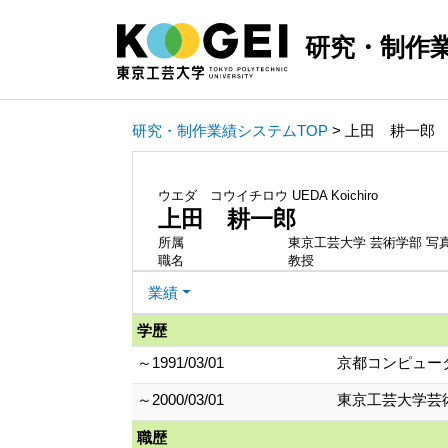
研究・制作
研究・制作業績システムTOP
> 上田 耕一郎
ウエダ コウイチロウ
UEDA Koichiro
上田 耕一郎
所属
東京工芸大学 芸術学部 写
職名
教授
業績
学歴
～1991/03/01
京都コンピュー
～2000/03/01
東京工芸大学芸術
職歴