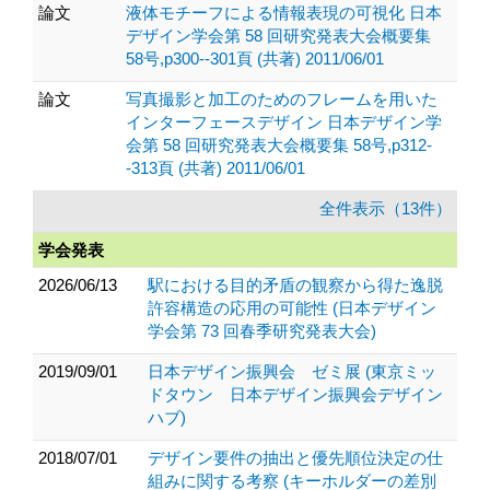
論文
液体モチーフによる情報表現の可視化 日本
デザイン学会第 58 回研究発表大会概要集
58号,p300--301頁 (共著) 2011/06/01
論文
写真撮影と加工のためのフレームを用いた
インターフェースデザイン 日本デザイン学
会第 58 回研究発表大会概要集 58号,p312-
-313頁 (共著) 2011/06/01
全件表示（13件）
学会発表
2026/06/13
駅における目的矛盾の観察から得た逸脱
許容構造の応用の可能性 (日本デザイン
学会第 73 回春季研究発表大会)
2019/09/01
日本デザイン振興会 ゼミ展 (東京ミッ
ドタウン 日本デザイン振興会デザイン
ハブ)
2018/07/01
デザイン要件の抽出と優先順位決定の仕
組みに関する考察 (キーホルダーの差別