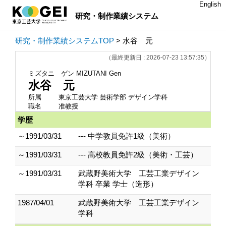
English
研究・制作業績システム
研究・制作業績システムTOP
> 水谷 元
（最終更新日 : 2026-07-23 13:57:35）
ミズタニ ゲン
MIZUTANI Gen
水谷 元
所属
東京工芸大学 芸術学部 デザイン学科
職名
准教授
学歴
～1991/03/31
--- 中学教員免許1級（美術）
～1991/03/31
--- 高校教員免許2級（美術・工芸）
～1991/03/31
武蔵野美術大学 工芸工業デザイン
学科 卒業 学士（造形）
1987/04/01
武蔵野美術大学 工芸工業デザイン
学科