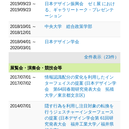
2019/09/23 ～
日本デザイン振興会 ゼミ展 におけ
2019/09/23
る、ギャラリートーク・プレゼンテ
ーション
2018/10/01 ～
中央大学 総合政策学部
2018/12/01
2018/04/01 ～
日本デザイン学会
2020/03/01
全件表示（23件）
展覧会・演奏会・競技会等
2017/07/01 ～
情報認識配分の変化を利用したイン
2017/07/02
ターフェイスの提案 (日本デザイン学
会 第64回春期研究発表大会 拓殖
大学／東京都文京区)
2014/07/01
隠す行為を利用し注目対象の転換を
行うジェスチャーインターフェース
の提案 (日本デザイン学会第 61回研
究発表大会 福井工業大学／福井県