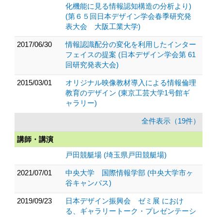
化機能に見る情報認知構造の分析より)
(第６５回日本デザイン学会春季研究発
表大会 大阪工業大学)
2017/06/30
情報認識配分の変化を利用したインター
フェイスの提案 (日本デザイン学会第 61
回研究発表大会)
2015/03/01
オリジナル映像教材導入による情報倫理
教育のデザイン (東京工芸大学1号館ギ
ャラリー)
全件表示（19件）
講師・講演
戸田競艇場 (埼玉県戸田競艇場)
2021/07/01
中央大学 国際情報学部 (中央大学市ヶ
谷キャンパス)
2019/09/23
日本デザイン振興会 ゼミ展 におけ
る、ギャラリートーク・プレゼンテーシ