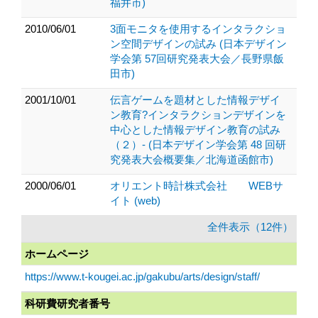
福井市)
2010/06/01
3面モニタを使用するインタラクショ
ン空間デザインの試み (日本デザイン
学会第 57回研究発表大会／長野県飯
田市)
2001/10/01
伝言ゲームを題材とした情報デザイ
ン教育?インタラクションデザインを
中心とした情報デザイン教育の試み
（２）- (日本デザイン学会第 48 回研
究発表大会概要集／北海道函館市)
2000/06/01
オリエント時計株式会社 WEBサ
イト (web)
全件表示（12件）
ホームページ
https://www.t-kougei.ac.jp/gakubu/arts/design/staff/
科研費研究者番号