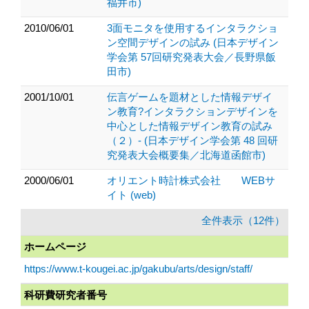
福井市)
2010/06/01
3面モニタを使用するインタラクショ
ン空間デザインの試み (日本デザイン
学会第 57回研究発表大会／長野県飯
田市)
2001/10/01
伝言ゲームを題材とした情報デザイ
ン教育?インタラクションデザインを
中心とした情報デザイン教育の試み
（２）- (日本デザイン学会第 48 回研
究発表大会概要集／北海道函館市)
2000/06/01
オリエント時計株式会社 WEBサ
イト (web)
全件表示（12件）
ホームページ
https://www.t-kougei.ac.jp/gakubu/arts/design/staff/
科研費研究者番号