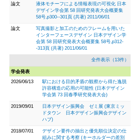
論文
液体モチーフによる情報表現の可視化 日本
デザイン学会第 58 回研究発表大会概要集
58号,p300--301頁 (共著) 2011/06/01
論文
写真撮影と加工のためのフレームを用いた
インターフェースデザイン 日本デザイン学
会第 58 回研究発表大会概要集 58号,p312-
-313頁 (共著) 2011/06/01
全件表示（13件）
学会発表
2026/06/13
駅における目的矛盾の観察から得た逸脱
許容構造の応用の可能性 (日本デザイン
学会第 73 回春季研究発表大会)
2019/09/01
日本デザイン振興会 ゼミ展 (東京ミッ
ドタウン 日本デザイン振興会デザイン
ハブ)
2018/07/01
デザイン要件の抽出と優先順位決定の仕
組みに関する考察 (キーホルダーの差別