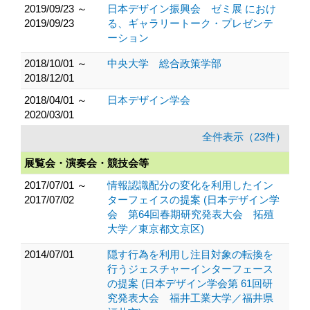
2019/09/23 ～
日本デザイン振興会 ゼミ展 におけ
2019/09/23
る、ギャラリートーク・プレゼンテ
ーション
2018/10/01 ～
中央大学 総合政策学部
2018/12/01
2018/04/01 ～
日本デザイン学会
2020/03/01
全件表示（23件）
展覧会・演奏会・競技会等
2017/07/01 ～
情報認識配分の変化を利用したイン
2017/07/02
ターフェイスの提案 (日本デザイン学
会 第64回春期研究発表大会 拓殖
大学／東京都文京区)
2014/07/01
隠す行為を利用し注目対象の転換を
行うジェスチャーインターフェース
の提案 (日本デザイン学会第 61回研
究発表大会 福井工業大学／福井県