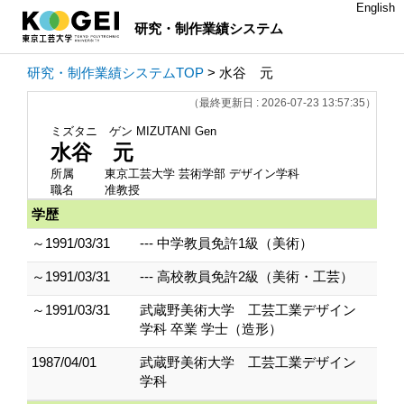
English
研究・制作業績システム
研究・制作業績システムTOP
> 水谷 元
（最終更新日 : 2026-07-23 13:57:35）
ミズタニ ゲン
MIZUTANI Gen
水谷 元
所属
東京工芸大学 芸術学部 デザイン学科
職名
准教授
学歴
～1991/03/31
--- 中学教員免許1級（美術）
～1991/03/31
--- 高校教員免許2級（美術・工芸）
～1991/03/31
武蔵野美術大学 工芸工業デザイン
学科 卒業 学士（造形）
1987/04/01
武蔵野美術大学 工芸工業デザイン
学科