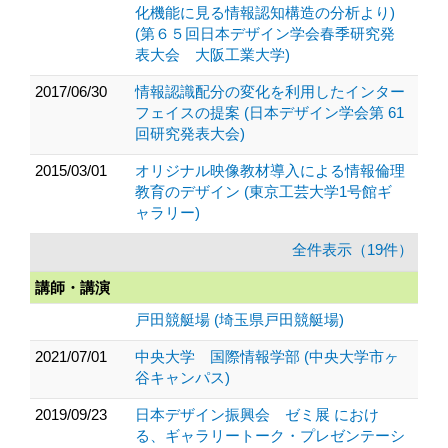
化機能に見る情報認知構造の分析より)
(第６５回日本デザイン学会春季研究発
表大会 大阪工業大学)
2017/06/30
情報認識配分の変化を利用したインター
フェイスの提案 (日本デザイン学会第 61
回研究発表大会)
2015/03/01
オリジナル映像教材導入による情報倫理
教育のデザイン (東京工芸大学1号館ギ
ャラリー)
全件表示（19件）
講師・講演
戸田競艇場 (埼玉県戸田競艇場)
2021/07/01
中央大学 国際情報学部 (中央大学市ヶ
谷キャンパス)
2019/09/23
日本デザイン振興会 ゼミ展 におけ
る、ギャラリートーク・プレゼンテーシ