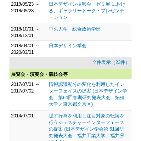
2019/09/23 ～
日本デザイン振興会 ゼミ展 におけ
2019/09/23
る、ギャラリートーク・プレゼンテ
ーション
2018/10/01 ～
中央大学 総合政策学部
2018/12/01
2018/04/01 ～
日本デザイン学会
2020/03/01
全件表示（23件）
展覧会・演奏会・競技会等
2017/07/01 ～
情報認識配分の変化を利用したイン
2017/07/02
ターフェイスの提案 (日本デザイン学
会 第64回春期研究発表大会 拓殖
大学／東京都文京区)
2014/07/01
隠す行為を利用し注目対象の転換を
行うジェスチャーインターフェース
の提案 (日本デザイン学会第 61回研
究発表大会 福井工業大学／福井県