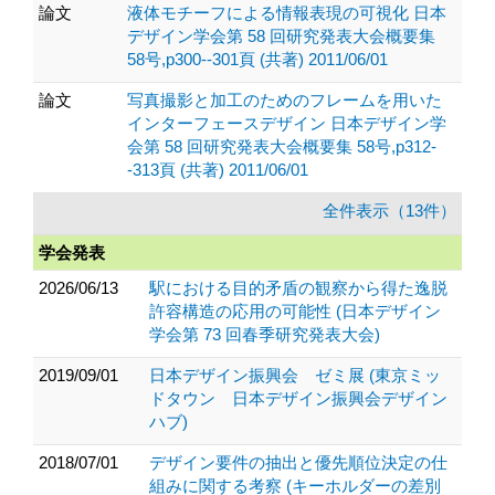
論文
液体モチーフによる情報表現の可視化 日本
デザイン学会第 58 回研究発表大会概要集
58号,p300--301頁 (共著) 2011/06/01
論文
写真撮影と加工のためのフレームを用いた
インターフェースデザイン 日本デザイン学
会第 58 回研究発表大会概要集 58号,p312-
-313頁 (共著) 2011/06/01
全件表示（13件）
学会発表
2026/06/13
駅における目的矛盾の観察から得た逸脱
許容構造の応用の可能性 (日本デザイン
学会第 73 回春季研究発表大会)
2019/09/01
日本デザイン振興会 ゼミ展 (東京ミッ
ドタウン 日本デザイン振興会デザイン
ハブ)
2018/07/01
デザイン要件の抽出と優先順位決定の仕
組みに関する考察 (キーホルダーの差別