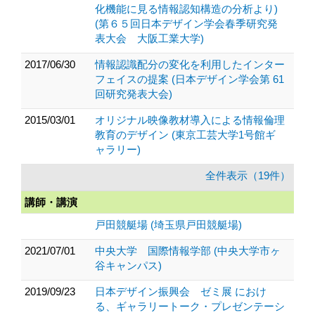
化機能に見る情報認知構造の分析より)
(第６５回日本デザイン学会春季研究発
表大会 大阪工業大学)
2017/06/30
情報認識配分の変化を利用したインター
フェイスの提案 (日本デザイン学会第 61
回研究発表大会)
2015/03/01
オリジナル映像教材導入による情報倫理
教育のデザイン (東京工芸大学1号館ギ
ャラリー)
全件表示（19件）
講師・講演
戸田競艇場 (埼玉県戸田競艇場)
2021/07/01
中央大学 国際情報学部 (中央大学市ヶ
谷キャンパス)
2019/09/23
日本デザイン振興会 ゼミ展 におけ
る、ギャラリートーク・プレゼンテーシ