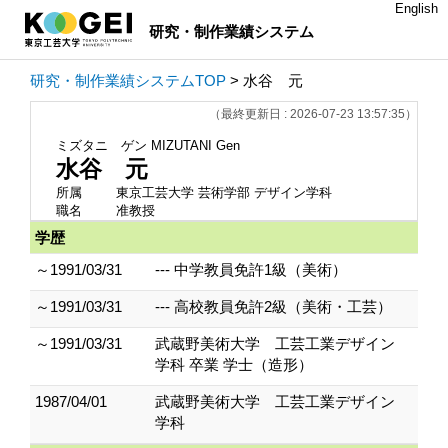
English
研究・制作業績システム
研究・制作業績システムTOP
> 水谷 元
（最終更新日 : 2026-07-23 13:57:35）
ミズタニ ゲン
MIZUTANI Gen
水谷 元
所属
東京工芸大学 芸術学部 デザイン学科
職名
准教授
学歴
～1991/03/31
--- 中学教員免許1級（美術）
～1991/03/31
--- 高校教員免許2級（美術・工芸）
～1991/03/31
武蔵野美術大学 工芸工業デザイン
学科 卒業 学士（造形）
1987/04/01
武蔵野美術大学 工芸工業デザイン
学科