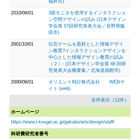
福井市)
2010/06/01
3面モニタを使用するインタラクショ
ン空間デザインの試み (日本デザイン
学会第 57回研究発表大会／長野県飯
田市)
2001/10/01
伝言ゲームを題材とした情報デザイ
ン教育?インタラクションデザインを
中心とした情報デザイン教育の試み
（２）- (日本デザイン学会第 48 回研
究発表大会概要集／北海道函館市)
2000/06/01
オリエント時計株式会社 WEBサ
イト (web)
全件表示（12件）
ホームページ
https://www.t-kougei.ac.jp/gakubu/arts/design/staff/
科研費研究者番号