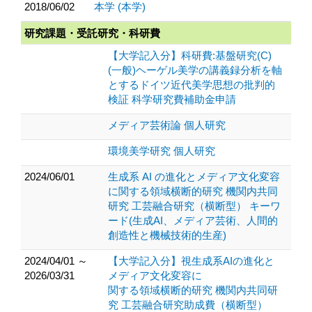
2018/06/02
本学 (本学)
研究課題・受託研究・科研費
【大学記入分】科研費:基盤研究(C)
(一般)ヘーゲル美学の講義録分析を軸
とするドイツ近代美学思想の批判的
検証 科学研究費補助金申請
メディア芸術論 個人研究
環境美学研究 個人研究
2024/06/01
生成系 AI の進化とメディア文化変容
に関する領域横断的研究 機関内共同
研究 工芸融合研究（横断型） キーワ
ード(生成AI、メディア芸術、人間的
創造性と機械技術的生産)
2024/04/01 ～
【大学記入分】視生成系AIの進化と
2026/03/31
メディア文化変容に
関する領域横断的研究 機関内共同研
究 工芸融合研究助成費（横断型）