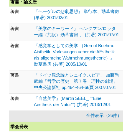
著書・論文歴
著書
『ヘーゲルの悲劇思想』 単行本、勁草書房
(単著) 2001/02/01
著書
「美学のキーワード」 ヘンクマン/ロッタ
ー編（共訳）勁草書房 、 (共著) 2001/07/01
著書
『感覚学としての美学 （Gernot Boehme_
Aisthetik. Vorlesungen ueber die AEsthetik
als allgemeine Wahrnehmungstheorie）』
勁草書房 (共著) 2005/10/01
著書
「ドイツ観念論とシェイクスピア」 加藤尚
武編『哲学の歴史 第７巻 理性の劇場』
中央公論新社,pp.464-464-66頁 2007/07/01
著書
『自然美学』(Martin SEEL_ ""Eine
Aesthetik der Natur"") (共著) 2013/12/01
全件表示（26件）
学会発表