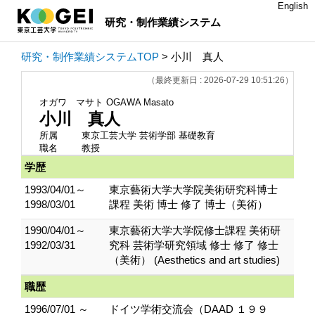
English
研究・制作業績システム
研究・制作業績システムTOP
> 小川 真人
（最終更新日 : 2026-07-29 10:51:26）
オガワ マサト
OGAWA Masato
小川 真人
所属
東京工芸大学 芸術学部 基礎教育
職名
教授
学歴
1993/04/01～
東京藝術大学大学院美術研究科博士
1998/03/01
課程 美術 博士 修了 博士（美術）
1990/04/01～
東京藝術大学大学院修士課程 美術研
1992/03/31
究科 芸術学研究領域 修士 修了 修士
（美術） (Aesthetics and art studies)
職歴
1996/07/01 ～
ドイツ学術交流会（DAAD １９９