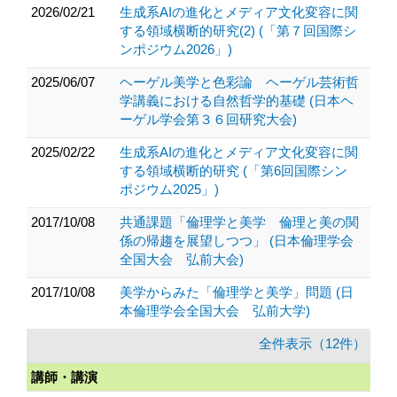
2026/02/21
生成系AIの進化とメディア文化変容に関
する領域横断的研究(2) (「第７回国際シ
ンポジウム2026」)
2025/06/07
ヘーゲル美学と色彩論 ヘーゲル芸術哲
学講義における自然哲学的基礎 (日本ヘ
ーゲル学会第３６回研究大会)
2025/02/22
生成系AIの進化とメディア文化変容に関
する領域横断的研究 (「第6回国際シン
ポジウム2025」)
2017/10/08
共通課題「倫理学と美学 倫理と美の関
係の帰趨を展望しつつ」 (日本倫理学会
全国大会 弘前大会)
2017/10/08
美学からみた「倫理学と美学」問題 (日
本倫理学会全国大会 弘前大学)
全件表示（12件）
講師・講演