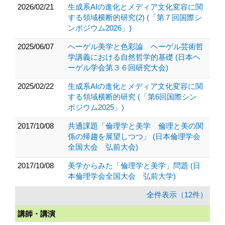
2026/02/21
生成系AIの進化とメディア文化変容に関
する領域横断的研究(2) (「第７回国際シ
ンポジウム2026」)
2025/06/07
ヘーゲル美学と色彩論 ヘーゲル芸術哲
学講義における自然哲学的基礎 (日本ヘ
ーゲル学会第３６回研究大会)
2025/02/22
生成系AIの進化とメディア文化変容に関
する領域横断的研究 (「第6回国際シン
ポジウム2025」)
2017/10/08
共通課題「倫理学と美学 倫理と美の関
係の帰趨を展望しつつ」 (日本倫理学会
全国大会 弘前大会)
2017/10/08
美学からみた「倫理学と美学」問題 (日
本倫理学会全国大会 弘前大学)
全件表示（12件）
講師・講演