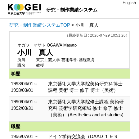
English
研究・制作業績システム
研究・制作業績システムTOP
> 小川 真人
（最終更新日 : 2026-07-29 10:51:26）
オガワ マサト
OGAWA Masato
小川 真人
所属
東京工芸大学 芸術学部 基礎教育
職名
教授
学歴
1993/04/01～
東京藝術大学大学院美術研究科博士
1998/03/01
課程 美術 博士 修了 博士（美術）
1990/04/01～
東京藝術大学大学院修士課程 美術研
1992/03/31
究科 芸術学研究領域 修士 修了 修士
（美術） (Aesthetics and art studies)
職歴
1996/07/01 ～
ドイツ学術交流会（DAAD １９９