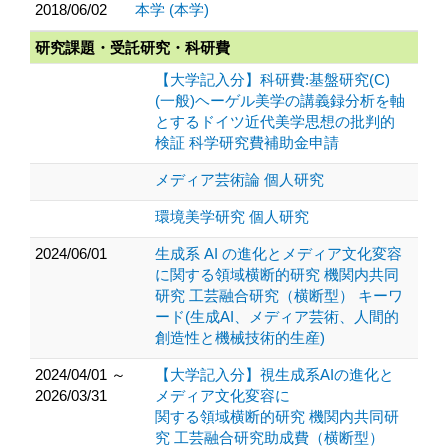
2018/06/02
本学 (本学)
研究課題・受託研究・科研費
【大学記入分】科研費:基盤研究(C)
(一般)ヘーゲル美学の講義録分析を軸
とするドイツ近代美学思想の批判的
検証 科学研究費補助金申請
メディア芸術論 個人研究
環境美学研究 個人研究
2024/06/01
生成系 AI の進化とメディア文化変容
に関する領域横断的研究 機関内共同
研究 工芸融合研究（横断型） キーワ
ード(生成AI、メディア芸術、人間的
創造性と機械技術的生産)
2024/04/01 ～
【大学記入分】視生成系AIの進化と
2026/03/31
メディア文化変容に
関する領域横断的研究 機関内共同研
究 工芸融合研究助成費（横断型）