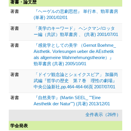
著書・論文歴
著書
『ヘーゲルの悲劇思想』 単行本、勁草書房
(単著) 2001/02/01
著書
「美学のキーワード」 ヘンクマン/ロッタ
ー編（共訳）勁草書房 、 (共著) 2001/07/01
著書
『感覚学としての美学 （Gernot Boehme_
Aisthetik. Vorlesungen ueber die AEsthetik
als allgemeine Wahrnehmungstheorie）』
勁草書房 (共著) 2005/10/01
著書
「ドイツ観念論とシェイクスピア」 加藤尚
武編『哲学の歴史 第７巻 理性の劇場』
中央公論新社,pp.464-464-66頁 2007/07/01
著書
『自然美学』(Martin SEEL_ ""Eine
Aesthetik der Natur"") (共著) 2013/12/01
全件表示（26件）
学会発表