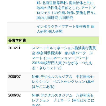
町､北海道新篠津村､両自治体と共に
地域の活性化を目的とした､アートプ
ロジェクトの企画､制作､実施を行う｡
国内共同研究 共同研究
インタラクティブアート制作教育 個
人研究 個人研究
受賞学術賞
2016/11
スマートイルミネーション横浜実行委員
会 神奈川県横浜市 象の鼻パーク ス
マートイルミネーション・アワード
2016 学校部門入賞 (つながる・つたえ
る・きらミントン)
2006/07
NHK デジタルスタジアム 中谷日出セ
レクション ベストセレクション (幸せ
はそこにある)
2006/02
NHK デジタルスタジアム 八谷和彦セ
レクション ノミネート (幸せはそこに
ある)