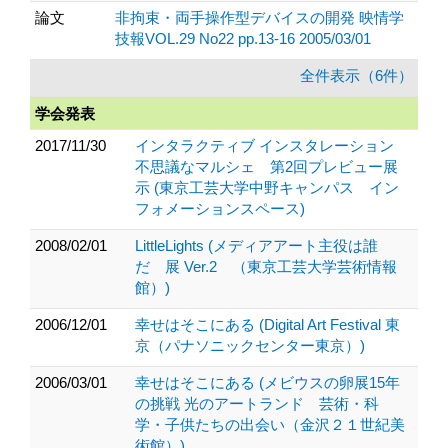
論文
非拘束・両手操作型デバイスの開発 映情学
技報VOL.29 No22 pp.13-16 2005/03/01
全件表示（6件）
学会発表
2017/11/30
インタラクティブ インスタレーション
不思議なマルシェ 第2回プレビュー展
示 (東京工芸大学中野キャンパス イン
フォメーションスペース)
2008/02/01
LittleLights (メディアアート主役は誰
だ 展 Ver.2 （東京工芸大学芸術情報
館）)
2006/12/01
幸せはそこにある (Digital Art Festival 東
京（パナソニックセンター東京）)
2006/03/01
幸せはそこにある (メビウスの卵展15年
の挑戦 光のアートランド 芸術・科
学・子供たちの出会い（金沢２１世紀美
術館）)