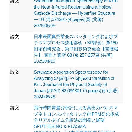
論文
Saturation Absorption Spectroscopy of Kr in
the Near-Infrared Region Using a Hollow
Cathode Discharge — Hyperfine Structure
— 94 (7),074301-(4 pages)頁 (共著)
2025/06/05
論文
日本表面真空学会スパッタリングおよびプ
ラズマプロセス技術部会（SP部会）第180
回定例研究会，第21回技術交流会【開催報
告】 表面と真空 68 (4),257-257頁 (共著)
2025/04/10
論文
Saturated Absorption Spectroscopy for
Analyzing 5s[3/2]2 -> 5p[5/2]3 transition of
Kr I. Journal of the Physical Society of
Japan (JPSJ) 93,094301-(5 pages)頁 (共著)
2024/08/28
論文
飛行時間質量分析計による高出力パルスマ
グネトロンスパッタリング(HPPMS)の多成
分リアルタイム分析法の開発と展望
SPUTTERING & PLASMA