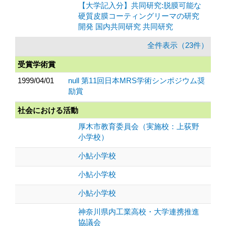
【大学記入分】共同研究:脱膜可能な
硬質皮膜コーティングリーマの研究
開発 国内共同研究 共同研究
全件表示（23件）
受賞学術賞
1999/04/01
null 第11回日本MRS学術シンポジウム奨
励賞
社会における活動
厚木市教育委員会（実施校：上荻野
小学校）
小鮎小学校
小鮎小学校
小鮎小学校
神奈川県内工業高校・大学連携推進
協議会