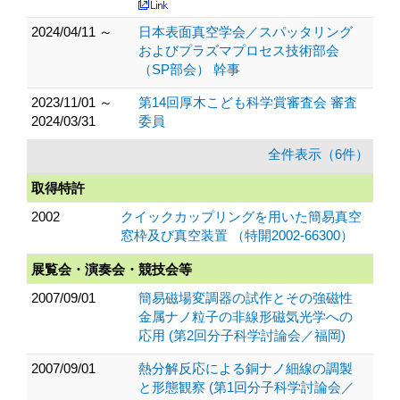
2024/04/11 ～
日本表面真空学会／スパッタリング
およびプラズマプロセス技術部会
（SP部会） 幹事
2023/11/01 ～
第14回厚木こども科学賞審査会 審査
2024/03/31
委員
全件表示（6件）
取得特許
2002
クイックカップリングを用いた簡易真空
窓枠及び真空装置 （特開2002-66300）
展覧会・演奏会・競技会等
2007/09/01
簡易磁場変調器の試作とその強磁性
金属ナノ粒子の非線形磁気光学への
応用 (第2回分子科学討論会／福岡)
2007/09/01
熱分解反応による銅ナノ細線の調製
と形態観察 (第1回分子科学討論会／