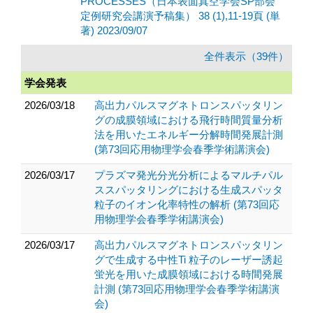
PROCESSES（日本表面真空学会SP部会
定例研究会講演予稿集） 38 (1),11-19頁 (単
著) 2023/09/07
全件表示（39件）
学会発表
2026/03/18
高出力パルスマグネトロンスパッタリン
グの成膜領域における飛行時間質量分析
法を用いたエネルギー分解時間発展計測
(第73回応用物理学会春季学術講演会)
2026/03/17
プラズマ発光分光分析によるマルチパル
ススパッタリングにおける生成スパッタ
粒子のイオン化率特性の解析 (第73回応
用物理学会春季学術講演会)
2026/03/17
高出力パルスマグネトロンスパッタリン
グで生成する中性Ti 粒子のレーザー誘起
蛍光を用いた成膜領域における時間発展
計測 (第73回応用物理学会春季学術講演
会)