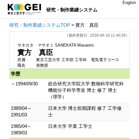
English
研究・制作業績システム
研究・制作業績システムTOP
> 實方 真臣
（最終更新日 : 2026-06-16 11:40:28）
サネカタ マサオミ
SANEKATA Masaomi
實方 真臣
所属
東京工芸大学 工学部 工学科 電気電子コース
職名
准教授
学歴
～1994/09/30
総合研究大学院大学 数物科学研究科
機能分子科学専攻 博士 修了 博士
（理学）
1989/04～
日本大学 博士前期課程 修了 工学修
1991/03
士
1985/04～
日本大学 卒業 工学士
1989/03