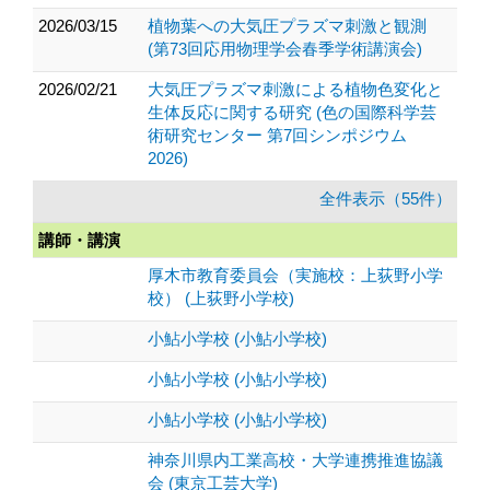
2026/03/15
植物葉への大気圧プラズマ刺激と観測
(第73回応用物理学会春季学術講演会)
2026/02/21
大気圧プラズマ刺激による植物色変化と
生体反応に関する研究 (色の国際科学芸
術研究センター 第7回シンポジウム
2026)
全件表示（55件）
講師・講演
厚木市教育委員会（実施校：上荻野小学
校） (上荻野小学校)
小鮎小学校 (小鮎小学校)
小鮎小学校 (小鮎小学校)
小鮎小学校 (小鮎小学校)
神奈川県内工業高校・大学連携推進協議
会 (東京工芸大学)