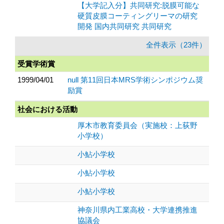
【大学記入分】共同研究:脱膜可能な
硬質皮膜コーティングリーマの研究
開発 国内共同研究 共同研究
全件表示（23件）
受賞学術賞
1999/04/01
null 第11回日本MRS学術シンポジウム奨
励賞
社会における活動
厚木市教育委員会（実施校：上荻野
小学校）
小鮎小学校
小鮎小学校
小鮎小学校
神奈川県内工業高校・大学連携推進
協議会