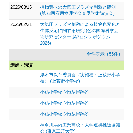
2026/03/15
植物葉への大気圧プラズマ刺激と観測
(第73回応用物理学会春季学術講演会)
2026/02/21
大気圧プラズマ刺激による植物色変化と
生体反応に関する研究 (色の国際科学芸
術研究センター 第7回シンポジウム
2026)
全件表示（55件）
講師・講演
厚木市教育委員会（実施校：上荻野小学
校） (上荻野小学校)
小鮎小学校 (小鮎小学校)
小鮎小学校 (小鮎小学校)
小鮎小学校 (小鮎小学校)
神奈川県内工業高校・大学連携推進協議
会 (東京工芸大学)