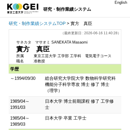
English
研究・制作業績システム
研究・制作業績システムTOP
> 實方 真臣
（最終更新日 : 2026-06-16 11:40:28）
サネカタ マサオミ
SANEKATA Masaomi
實方 真臣
所属
東京工芸大学 工学部 工学科 電気電子コース
職名
准教授
学歴
～1994/09/30
総合研究大学院大学 数物科学研究科
機能分子科学専攻 博士 修了 博士
（理学）
1989/04～
日本大学 博士前期課程 修了 工学修
1991/03
士
1985/04～
日本大学 卒業 工学士
1989/03