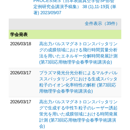
PROCESSES（日本表面真空学会SP部会
定例研究会講演予稿集） 38 (1),11-19頁 (単
著) 2023/09/07
全件表示（39件）
学会発表
2026/03/18
高出力パルスマグネトロンスパッタリン
グの成膜領域における飛行時間質量分析
法を用いたエネルギー分解時間発展計測
(第73回応用物理学会春季学術講演会)
2026/03/17
プラズマ発光分光分析によるマルチパル
ススパッタリングにおける生成スパッタ
粒子のイオン化率特性の解析 (第73回応
用物理学会春季学術講演会)
2026/03/17
高出力パルスマグネトロンスパッタリン
グで生成する中性Ti 粒子のレーザー誘起
蛍光を用いた成膜領域における時間発展
計測 (第73回応用物理学会春季学術講演
会)