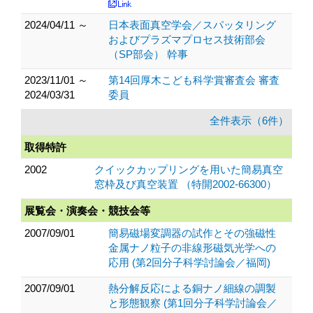
2024/04/11 ～
日本表面真空学会／スパッタリング
およびプラズマプロセス技術部会
（SP部会） 幹事
2023/11/01 ～
第14回厚木こども科学賞審査会 審査
2024/03/31
委員
全件表示（6件）
取得特許
2002
クイックカップリングを用いた簡易真空
窓枠及び真空装置 （特開2002-66300）
展覧会・演奏会・競技会等
2007/09/01
簡易磁場変調器の試作とその強磁性
金属ナノ粒子の非線形磁気光学への
応用 (第2回分子科学討論会／福岡)
2007/09/01
熱分解反応による銅ナノ細線の調製
と形態観察 (第1回分子科学討論会／