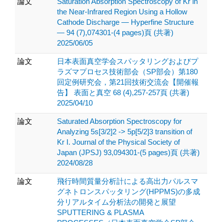
論文
Saturation Absorption Spectroscopy of Kr in
the Near-Infrared Region Using a Hollow
Cathode Discharge — Hyperfine Structure
— 94 (7),074301-(4 pages)頁 (共著)
2025/06/05
論文
日本表面真空学会スパッタリングおよびプ
ラズマプロセス技術部会（SP部会）第180
回定例研究会，第21回技術交流会【開催報
告】 表面と真空 68 (4),257-257頁 (共著)
2025/04/10
論文
Saturated Absorption Spectroscopy for
Analyzing 5s[3/2]2 -> 5p[5/2]3 transition of
Kr I. Journal of the Physical Society of
Japan (JPSJ) 93,094301-(5 pages)頁 (共著)
2024/08/28
論文
飛行時間質量分析計による高出力パルスマ
グネトロンスパッタリング(HPPMS)の多成
分リアルタイム分析法の開発と展望
SPUTTERING & PLASMA