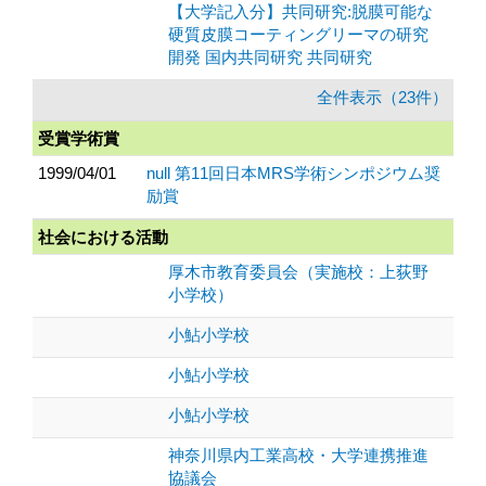
【大学記入分】共同研究:脱膜可能な
硬質皮膜コーティングリーマの研究
開発 国内共同研究 共同研究
全件表示（23件）
受賞学術賞
1999/04/01
null 第11回日本MRS学術シンポジウム奨
励賞
社会における活動
厚木市教育委員会（実施校：上荻野
小学校）
小鮎小学校
小鮎小学校
小鮎小学校
神奈川県内工業高校・大学連携推進
協議会