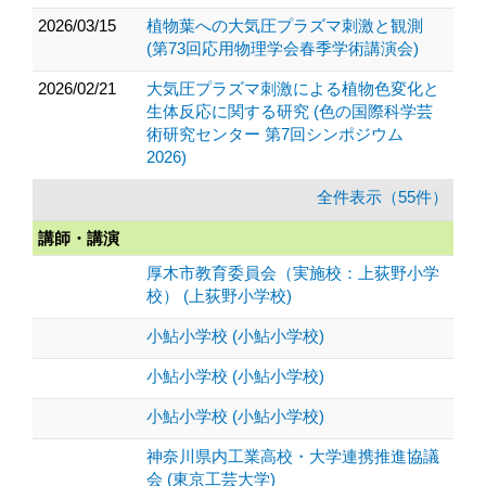
2026/03/15
植物葉への大気圧プラズマ刺激と観測
(第73回応用物理学会春季学術講演会)
2026/02/21
大気圧プラズマ刺激による植物色変化と
生体反応に関する研究 (色の国際科学芸
術研究センター 第7回シンポジウム
2026)
全件表示（55件）
講師・講演
厚木市教育委員会（実施校：上荻野小学
校） (上荻野小学校)
小鮎小学校 (小鮎小学校)
小鮎小学校 (小鮎小学校)
小鮎小学校 (小鮎小学校)
神奈川県内工業高校・大学連携推進協議
会 (東京工芸大学)