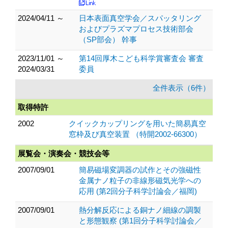
2024/04/11 ～
日本表面真空学会／スパッタリング
およびプラズマプロセス技術部会
（SP部会） 幹事
2023/11/01 ～
第14回厚木こども科学賞審査会 審査
2024/03/31
委員
全件表示（6件）
取得特許
2002
クイックカップリングを用いた簡易真空
窓枠及び真空装置 （特開2002-66300）
展覧会・演奏会・競技会等
2007/09/01
簡易磁場変調器の試作とその強磁性
金属ナノ粒子の非線形磁気光学への
応用 (第2回分子科学討論会／福岡)
2007/09/01
熱分解反応による銅ナノ細線の調製
と形態観察 (第1回分子科学討論会／