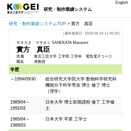
English
研究・制作業績システム
研究・制作業績システムTOP
> 實方 真臣
（最終更新日 : 2026-06-16 11:40:28）
サネカタ マサオミ
SANEKATA Masaomi
實方 真臣
所属
東京工芸大学 工学部 工学科 電気電子コース
職名
准教授
学歴
～1994/09/30
総合研究大学院大学 数物科学研究科
機能分子科学専攻 博士 修了 博士
（理学）
1989/04～
日本大学 博士前期課程 修了 工学修
1991/03
士
1985/04～
日本大学 卒業 工学士
1989/03