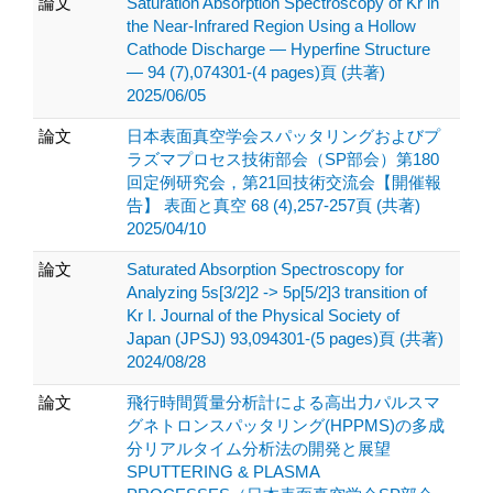
論文
Saturation Absorption Spectroscopy of Kr in
the Near-Infrared Region Using a Hollow
Cathode Discharge — Hyperfine Structure
— 94 (7),074301-(4 pages)頁 (共著)
2025/06/05
論文
日本表面真空学会スパッタリングおよびプ
ラズマプロセス技術部会（SP部会）第180
回定例研究会，第21回技術交流会【開催報
告】 表面と真空 68 (4),257-257頁 (共著)
2025/04/10
論文
Saturated Absorption Spectroscopy for
Analyzing 5s[3/2]2 -> 5p[5/2]3 transition of
Kr I. Journal of the Physical Society of
Japan (JPSJ) 93,094301-(5 pages)頁 (共著)
2024/08/28
論文
飛行時間質量分析計による高出力パルスマ
グネトロンスパッタリング(HPPMS)の多成
分リアルタイム分析法の開発と展望
SPUTTERING & PLASMA