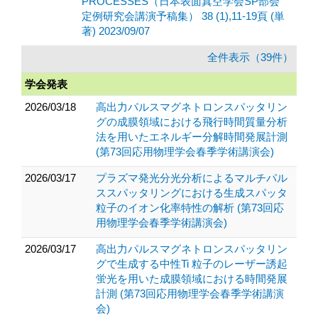
PROCESSES（日本表面真空学会SP部会
定例研究会講演予稿集） 38 (1),11-19頁 (単
著) 2023/09/07
全件表示（39件）
学会発表
2026/03/18
高出力パルスマグネトロンスパッタリン
グの成膜領域における飛行時間質量分析
法を用いたエネルギー分解時間発展計測
(第73回応用物理学会春季学術講演会)
2026/03/17
プラズマ発光分光分析によるマルチパル
ススパッタリングにおける生成スパッタ
粒子のイオン化率特性の解析 (第73回応
用物理学会春季学術講演会)
2026/03/17
高出力パルスマグネトロンスパッタリン
グで生成する中性Ti 粒子のレーザー誘起
蛍光を用いた成膜領域における時間発展
計測 (第73回応用物理学会春季学術講演
会)