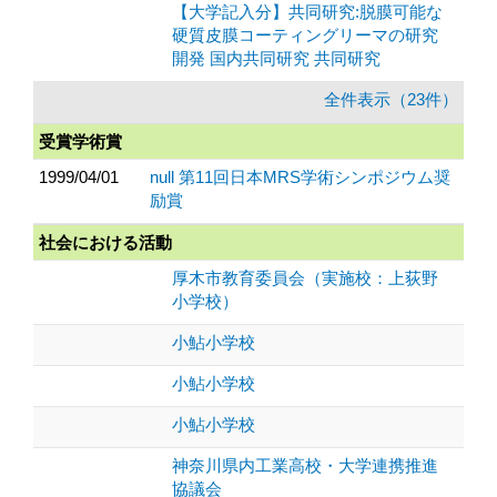
【大学記入分】共同研究:脱膜可能な
硬質皮膜コーティングリーマの研究
開発 国内共同研究 共同研究
全件表示（23件）
受賞学術賞
1999/04/01
null 第11回日本MRS学術シンポジウム奨
励賞
社会における活動
厚木市教育委員会（実施校：上荻野
小学校）
小鮎小学校
小鮎小学校
小鮎小学校
神奈川県内工業高校・大学連携推進
協議会