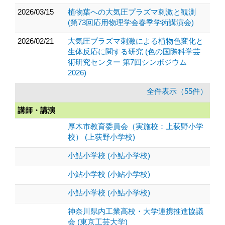
2026/03/15
植物葉への大気圧プラズマ刺激と観測
(第73回応用物理学会春季学術講演会)
2026/02/21
大気圧プラズマ刺激による植物色変化と
生体反応に関する研究 (色の国際科学芸
術研究センター 第7回シンポジウム
2026)
全件表示（55件）
講師・講演
厚木市教育委員会（実施校：上荻野小学
校） (上荻野小学校)
小鮎小学校 (小鮎小学校)
小鮎小学校 (小鮎小学校)
小鮎小学校 (小鮎小学校)
神奈川県内工業高校・大学連携推進協議
会 (東京工芸大学)