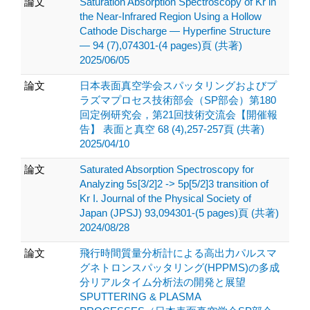
論文
Saturation Absorption Spectroscopy of Kr in
the Near-Infrared Region Using a Hollow
Cathode Discharge — Hyperfine Structure
— 94 (7),074301-(4 pages)頁 (共著)
2025/06/05
論文
日本表面真空学会スパッタリングおよびプ
ラズマプロセス技術部会（SP部会）第180
回定例研究会，第21回技術交流会【開催報
告】 表面と真空 68 (4),257-257頁 (共著)
2025/04/10
論文
Saturated Absorption Spectroscopy for
Analyzing 5s[3/2]2 -> 5p[5/2]3 transition of
Kr I. Journal of the Physical Society of
Japan (JPSJ) 93,094301-(5 pages)頁 (共著)
2024/08/28
論文
飛行時間質量分析計による高出力パルスマ
グネトロンスパッタリング(HPPMS)の多成
分リアルタイム分析法の開発と展望
SPUTTERING & PLASMA