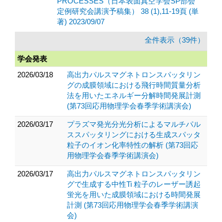
PROCESSES（日本表面真空学会SP部会
定例研究会講演予稿集） 38 (1),11-19頁 (単
著) 2023/09/07
全件表示（39件）
学会発表
2026/03/18
高出力パルスマグネトロンスパッタリン
グの成膜領域における飛行時間質量分析
法を用いたエネルギー分解時間発展計測
(第73回応用物理学会春季学術講演会)
2026/03/17
プラズマ発光分光分析によるマルチパル
ススパッタリングにおける生成スパッタ
粒子のイオン化率特性の解析 (第73回応
用物理学会春季学術講演会)
2026/03/17
高出力パルスマグネトロンスパッタリン
グで生成する中性Ti 粒子のレーザー誘起
蛍光を用いた成膜領域における時間発展
計測 (第73回応用物理学会春季学術講演
会)