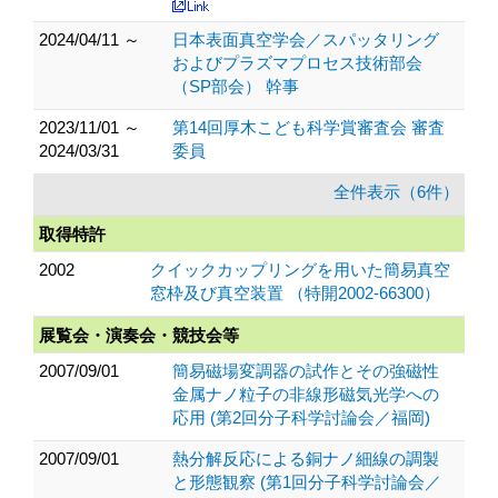
2024/04/11 ～
日本表面真空学会／スパッタリング
およびプラズマプロセス技術部会
（SP部会） 幹事
2023/11/01 ～
第14回厚木こども科学賞審査会 審査
2024/03/31
委員
全件表示（6件）
取得特許
2002
クイックカップリングを用いた簡易真空
窓枠及び真空装置 （特開2002-66300）
展覧会・演奏会・競技会等
2007/09/01
簡易磁場変調器の試作とその強磁性
金属ナノ粒子の非線形磁気光学への
応用 (第2回分子科学討論会／福岡)
2007/09/01
熱分解反応による銅ナノ細線の調製
と形態観察 (第1回分子科学討論会／