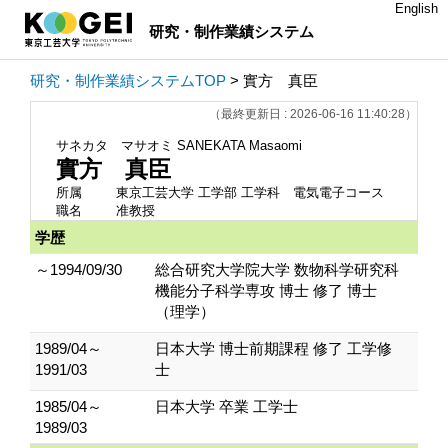
English
研究・制作業績システム
研究・制作業績システムTOP
> 實方 真臣
（最終更新日 : 2026-06-16 11:40:28）
サネカタ マサオミ
SANEKATA Masaomi
實方 真臣
所属
東京工芸大学 工学部 工学科 電気電子コース
職名
准教授
学歴
～1994/09/30
総合研究大学院大学 数物科学研究科
機能分子科学専攻 博士 修了 博士
（理学）
1989/04～
日本大学 博士前期課程 修了 工学修
1991/03
士
1985/04～
日本大学 卒業 工学士
1989/03