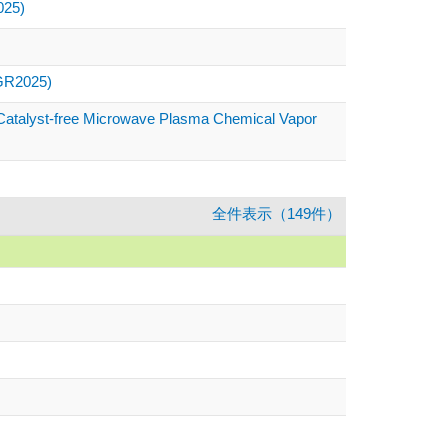
5)
PGR2025)
ia Catalyst-free Microwave Plasma Chemical Vapor
全件表示（149件）