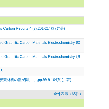
ounds Carbon Reports 4 (3),201-214頁 (共著)
ed Graphitic Carbon Materials Electrochemistry 93
zed Graphitic Carbon Materials Electrochemistry (共
25
新展開」 、,pp.99-9-104頁 (共著)
全件表示（65件）