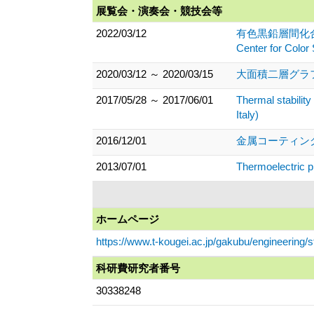
展覧会・演奏会・競技会等
2022/03/12
有色黒鉛層間化合物の大気
Center for C
2020/03/12 ～ 2020/03/15
大面積二層グラ
2017/05/28 ～ 2017/06/01
Thermal stability
Italy)
2016/12/01
金属コーティング
2013/07/01
Thermoelectric p
ホームページ
https://www.t-kougei.ac.jp/gakubu/engineering/
科研費研究者番号
30338248