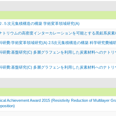
.５次元集積構造の構築 学術変革領域研究(A)
ナトリウムの高密度インターカレーションを可能とする黒鉛系炭素材料
研費:学術変革領域研究(A) 2.5次元集積構造の構築 科学研究費補
科研費:基盤研究(C) 多層グラフェンを利用した炭素材料へのナト
科研費:基盤研究(C) 多層グラフェンを利用した炭素材料へのナト
chievement Award 2015 (Resistivity Reduction of Multilayer Gra
position)