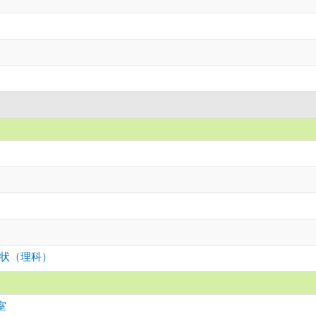
状（理科）
室