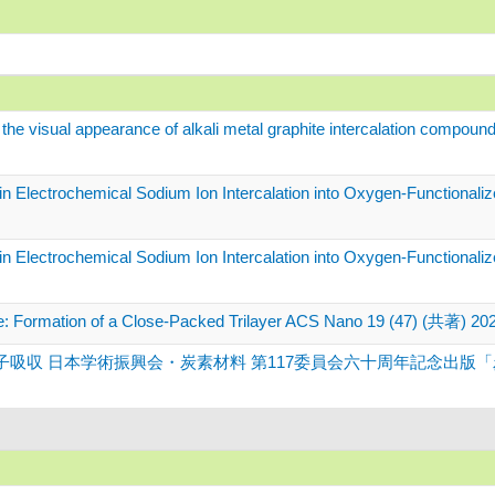
f the visual appearance of alkali metal graphite intercalation comp
n Electrochemical Sodium Ion Intercalation into Oxygen-Functionaliz
n Electrochemical Sodium Ion Intercalation into Oxygen-Functionali
ene: Formation of a Close-Packed Trilayer ACS Nano 19 (47) (共著) 20
 日本学術振興会・炭素材料 第117委員会六十周年記念出版「炭素材料の