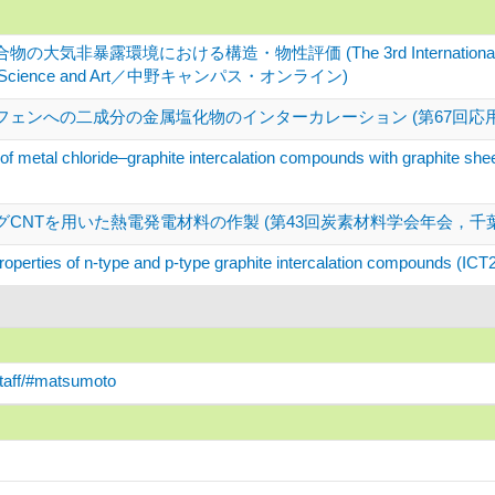
非暴露環境における構造・物性評価 (The 3rd International Symposium
olor Science and Art／中野キャンパス・オンライン)
フェンへの二成分の金属塩化物のインターカレーション (第67回応
 of metal chloride–graphite intercalation compounds with graphite she
CNTを用いた熱電発電材料の作製 (第43回炭素材料学会年会，千
roperties of n-type and p-type graphite intercalation compounds (I
staff/#matsumoto