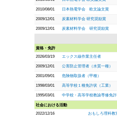
2010/08/01
日本熱電学会 欧文論文賞
2009/12/01
炭素材料学会 研究奨励賞
2009/12/01
炭素材料学会 研究奨励賞
資格・免許
2026/03/19
エックス線作業主任者
2009/12/01
公害防止管理者（水質一種）
2001/09/01
危険物取扱者（甲種）
1998/03/01
高等学校１種免許状（工業）
1995/03/01
中学校・高等学校教諭専修免許
社会における活動
2022/12/16
おもしろ理科教