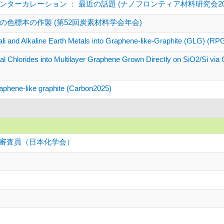
ターカレーション ： 最近の話題 (ナノフロンティア材料研究会202
色標本の作製 (第52回炭素材料学会年会)
kali and Alkaline Earth Metals into Graphene-like-Graphite (GLG) (R
tal Chlorides into Multilayer Graphene Grown Directly on SiO2/Si v
raphene-like graphite (Carbon2025)
ー審査員（日本化学会）