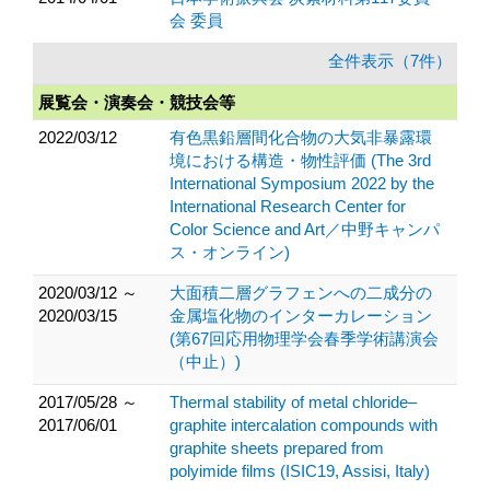
会 委員
全件表示（7件）
展覧会・演奏会・競技会等
2022/03/12
有色黒鉛層間化合物の大気非暴露環
境における構造・物性評価 (The 3rd
International Symposium 2022 by the
International Research Center for
Color Science and Art／中野キャンパ
ス・オンライン)
2020/03/12 ～
大面積二層グラフェンへの二成分の
2020/03/15
金属塩化物のインターカレーション
(第67回応用物理学会春季学術講演会
（中止）)
2017/05/28 ～
Thermal stability of metal chloride–
2017/06/01
graphite intercalation compounds with
graphite sheets prepared from
polyimide films (ISIC19, Assisi, Italy)