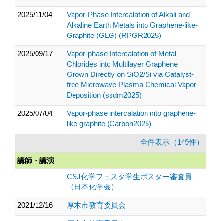
2025/11/04
Vapor-Phase Intercalation of Alkali and
Alkaline Earth Metals into Graphene-like-
Graphite (GLG) (RPGR2025)
2025/09/17
Vapor-phase Intercalation of Metal
Chlorides into Multilayer Graphene
Grown Directly on SiO2/Si via Catalyst-
free Microwave Plasma Chemical Vapor
Deposition (ssdm2025)
2025/07/04
Vapor-phase intercalation into graphene-
like graphite (Carbon2025)
全件表示（149件）
講師・講演
CSJ化学フェスタ学生ポスター審査員
（日本化学会）
2021/12/16
厚木市教育委員会