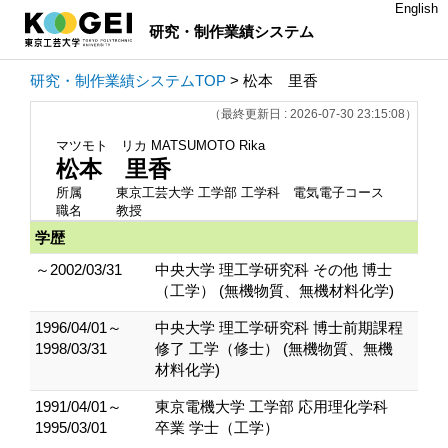
English
研究・制作業績システム
研究・制作業績システムTOP
> 松本 里香
（最終更新日 : 2026-07-30 23:15:08）
マツモト リカ
MATSUMOTO Rika
松本 里香
所属
東京工芸大学 工学部 工学科 電気電子コース
職名
教授
学歴
～2002/03/31
中央大学 理工学研究科 その他 博士
（工学） (無機物質、無機材料化学)
1996/04/01～
中央大学 理工学研究科 博士前期課程
1998/03/31
修了 工学（修士） (無機物質、無機
材料化学)
1991/04/01～
東京電機大学 工学部 応用理化学科
1995/03/01
卒業 学士（工学）