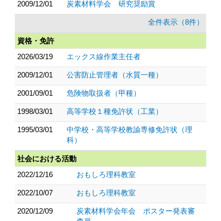
2009/12/01
炭素材料学会 研究奨励賞
全件表示（8件）
資格・免許
2026/03/19
エックス線作業主任者
2009/12/01
公害防止管理者（水質一種）
2001/09/01
危険物取扱者（甲種）
1998/03/01
高等学校１種免許状（工業）
1995/03/01
中学校・高等学校教諭専修免許状（理
科）
社会における活動
2022/12/16
おもしろ理科教室
2022/10/07
おもしろ理科教室
2020/12/09
炭素材料学会年会 ポスター発表審