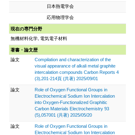
日本熱電学会
応用物理学会
現在の専門分野
無機材料化学, 電気電子材料
著書・論文歴
論文
Compilation and characterization of the
visual appearance of alkali metal graphite
intercalation compounds Carbon Reports 4
(3),201-214頁 (共著) 2025/09/01
論文
Role of Oxygen Functional Groups in
Electrochemical Sodium Ion Intercalation
into Oxygen-Functionalized Graphitic
Carbon Materials Electrochemistry 93
(5),057001 (共著) 2025/05/20
論文
Role of Oxygen Functional Groups in
Electrochemical Sodium Ion Intercalation