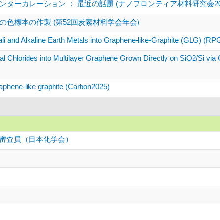
ターカレーション ： 最近の話題 (ナノフロンティア材料研究会202
色標本の作製 (第52回炭素材料学会年会)
kali and Alkaline Earth Metals into Graphene-like-Graphite (GLG) (R
tal Chlorides into Multilayer Graphene Grown Directly on SiO2/Si v
raphene-like graphite (Carbon2025)
ー審査員（日本化学会）