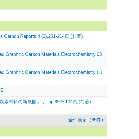
ounds Carbon Reports 4 (3),201-214頁 (共著)
ed Graphitic Carbon Materials Electrochemistry 93
zed Graphitic Carbon Materials Electrochemistry (共
25
新展開」 、,pp.99-9-104頁 (共著)
全件表示（65件）