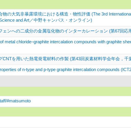
非暴露環境における構造・物性評価 (The 3rd International Symposium
olor Science and Art／中野キャンパス・オンライン)
フェンへの二成分の金属塩化物のインターカレーション (第67回応
 of metal chloride–graphite intercalation compounds with graphite she
CNTを用いた熱電発電材料の作製 (第43回炭素材料学会年会，千
roperties of n-type and p-type graphite intercalation compounds (I
staff/#matsumoto