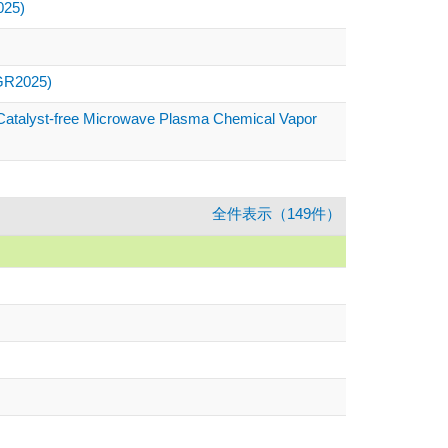
5)
PGR2025)
ia Catalyst-free Microwave Plasma Chemical Vapor
全件表示（149件）