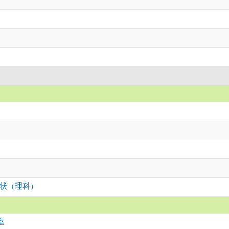
状（理科）
室