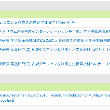
.５次元集積構造の構築 学術変革領域研究(A)
ナトリウムの高密度インターカレーションを可能とする黒鉛系炭素材料
研費:学術変革領域研究(A) 2.5次元集積構造の構築 科学研究費補
科研費:基盤研究(C) 多層グラフェンを利用した炭素材料へのナト
科研費:基盤研究(C) 多層グラフェンを利用した炭素材料へのナト
chievement Award 2015 (Resistivity Reduction of Multilayer Gra
position)