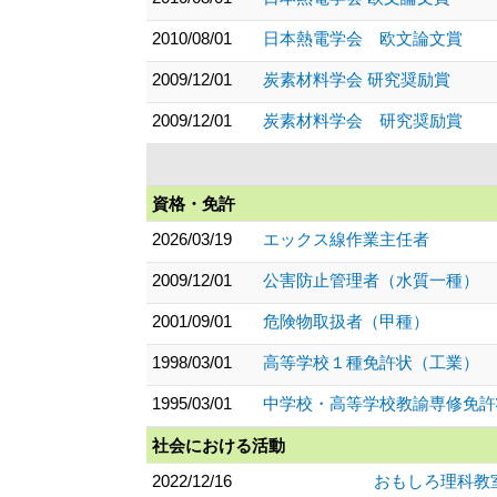
2010/08/01
日本熱電学会 欧文論文賞
2009/12/01
炭素材料学会 研究奨励賞
2009/12/01
炭素材料学会 研究奨励賞
資格・免許
2026/03/19
エックス線作業主任者
2009/12/01
公害防止管理者（水質一種）
2001/09/01
危険物取扱者（甲種）
1998/03/01
高等学校１種免許状（工業）
1995/03/01
中学校・高等学校教諭専修免許
社会における活動
2022/12/16
おもしろ理科教