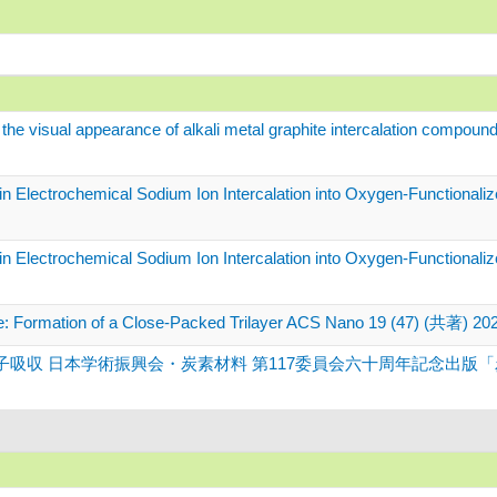
f the visual appearance of alkali metal graphite intercalation comp
n Electrochemical Sodium Ion Intercalation into Oxygen-Functionaliz
n Electrochemical Sodium Ion Intercalation into Oxygen-Functionali
ene: Formation of a Close-Packed Trilayer ACS Nano 19 (47) (共著) 20
 日本学術振興会・炭素材料 第117委員会六十周年記念出版「炭素材料の