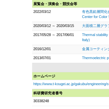
展覧会・演奏会・競技会等
2022/03/12
有色黒鉛層間化合物の大気
Center for C
2020/03/12 ～ 2020/03/15
大面積二層グラ
2017/05/28 ～ 2017/06/01
Thermal stability
Italy)
2016/12/01
金属コーティング
2013/07/01
Thermoelectric p
ホームページ
https://www.t-kougei.ac.jp/gakubu/engineering/
科研費研究者番号
30338248