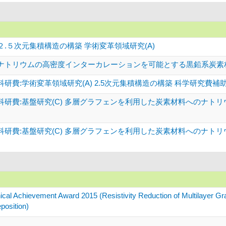
.５次元集積構造の構築 学術変革領域研究(A)
ナトリウムの高密度インターカレーションを可能とする黒鉛系炭素材料
研費:学術変革領域研究(A) 2.5次元集積構造の構築 科学研究費補
科研費:基盤研究(C) 多層グラフェンを利用した炭素材料へのナト
科研費:基盤研究(C) 多層グラフェンを利用した炭素材料へのナト
chievement Award 2015 (Resistivity Reduction of Multilayer Gra
position)