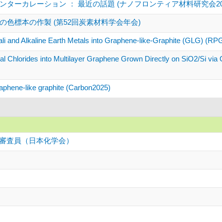
ターカレーション ： 最近の話題 (ナノフロンティア材料研究会202
色標本の作製 (第52回炭素材料学会年会)
kali and Alkaline Earth Metals into Graphene-like-Graphite (GLG) (R
tal Chlorides into Multilayer Graphene Grown Directly on SiO2/Si v
raphene-like graphite (Carbon2025)
ー審査員（日本化学会）