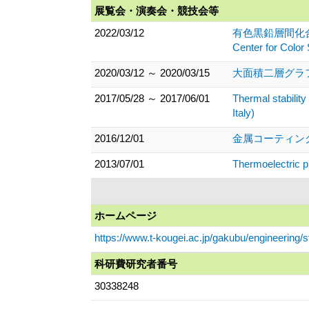
展覧会・演奏会・競技会等
2022/03/12
有色黒鉛層間化合物の大気
Center for C
2020/03/12 ～ 2020/03/15
大面積二層グラ
2017/05/28 ～ 2017/06/01
Thermal stability
Italy)
2016/12/01
金属コーティング
2013/07/01
Thermoelectric p
ホームページ
https://www.t-kougei.ac.jp/gakubu/engineering/
科研費研究者番号
30338248