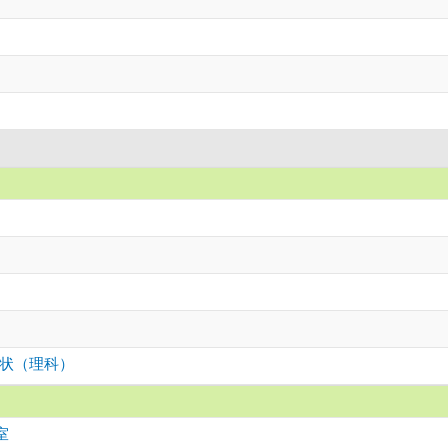
状（理科）
室