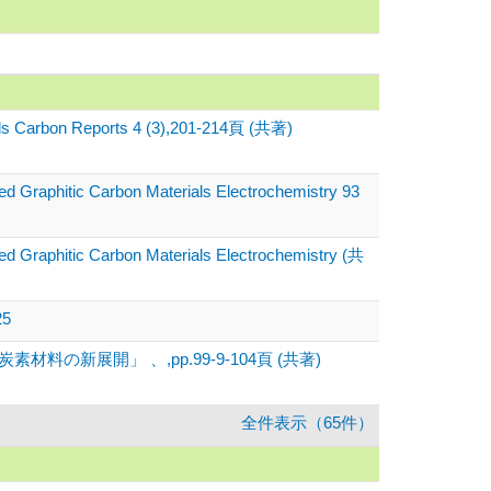
ounds Carbon Reports 4 (3),201-214頁 (共著)
ed Graphitic Carbon Materials Electrochemistry 93
zed Graphitic Carbon Materials Electrochemistry (共
25
新展開」 、,pp.99-9-104頁 (共著)
全件表示（65件）