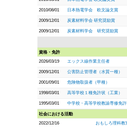
2010/08/01
日本熱電学会 欧文論文賞
2009/12/01
炭素材料学会 研究奨励賞
2009/12/01
炭素材料学会 研究奨励賞
資格・免許
2026/03/19
エックス線作業主任者
2009/12/01
公害防止管理者（水質一種）
2001/09/01
危険物取扱者（甲種）
1998/03/01
高等学校１種免許状（工業）
1995/03/01
中学校・高等学校教諭専修免許
社会における活動
2022/12/16
おもしろ理科教