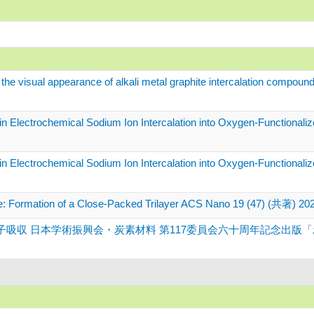
f the visual appearance of alkali metal graphite intercalation comp
n Electrochemical Sodium Ion Intercalation into Oxygen-Functionaliz
n Electrochemical Sodium Ion Intercalation into Oxygen-Functionali
ene: Formation of a Close-Packed Trilayer ACS Nano 19 (47) (共著) 20
 日本学術振興会・炭素材料 第117委員会六十周年記念出版「炭素材料の