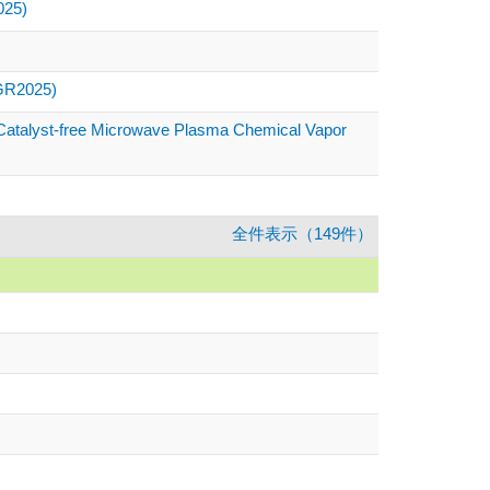
5)
PGR2025)
ia Catalyst-free Microwave Plasma Chemical Vapor
全件表示（149件）