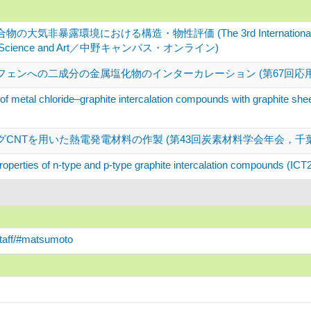
非暴露環境における構造・物性評価 (The 3rd International Symposium
olor Science and Art／中野キャンパス・オンライン)
フェンへの二成分の金属塩化物のインターカレーション (第67回応
 of metal chloride–graphite intercalation compounds with graphite she
CNTを用いた熱電発電材料の作製 (第43回炭素材料学会年会，千
roperties of n-type and p-type graphite intercalation compounds (I
staff/#matsumoto