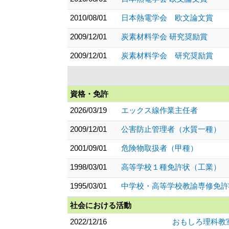
2010/08/01
日本熱電学会 欧文論文賞
2009/12/01
炭素材料学会 研究奨励賞
2009/12/01
炭素材料学会 研究奨励賞
資格・免許
2026/03/19
エックス線作業主任者
2009/12/01
公害防止管理者（水質一種）
2001/09/01
危険物取扱者（甲種）
1998/03/01
高等学校１種免許状（工業）
1995/03/01
中学校・高等学校教諭専修免許
社会における活動
2022/12/16
おもしろ理科教