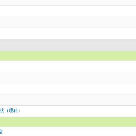
状（理科）
室