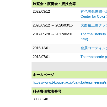
展覧会・演奏会・競技会等
2022/03/12
有色黒鉛層間化合物の大気
Center for C
2020/03/12 ～ 2020/03/15
大面積二層グラ
2017/05/28 ～ 2017/06/01
Thermal stability
Italy)
2016/12/01
金属コーティング
2013/07/01
Thermoelectric p
ホームページ
https://www.t-kougei.ac.jp/gakubu/engineering/
科研費研究者番号
30338248