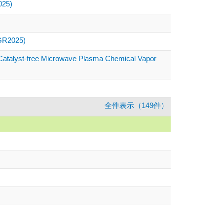
5)
PGR2025)
ia Catalyst-free Microwave Plasma Chemical Vapor
全件表示（149件）