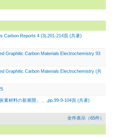
ounds Carbon Reports 4 (3),201-214頁 (共著)
ed Graphitic Carbon Materials Electrochemistry 93
zed Graphitic Carbon Materials Electrochemistry (共
25
新展開」 、,pp.99-9-104頁 (共著)
全件表示（65件）