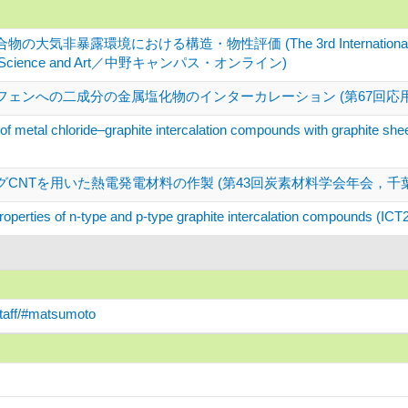
非暴露環境における構造・物性評価 (The 3rd International Symposium
olor Science and Art／中野キャンパス・オンライン)
フェンへの二成分の金属塩化物のインターカレーション (第67回応
 of metal chloride–graphite intercalation compounds with graphite she
CNTを用いた熱電発電材料の作製 (第43回炭素材料学会年会，千
roperties of n-type and p-type graphite intercalation compounds (I
staff/#matsumoto