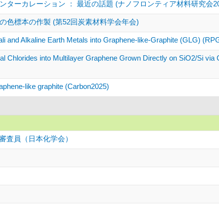
ターカレーション ： 最近の話題 (ナノフロンティア材料研究会202
色標本の作製 (第52回炭素材料学会年会)
kali and Alkaline Earth Metals into Graphene-like-Graphite (GLG) (R
tal Chlorides into Multilayer Graphene Grown Directly on SiO2/Si v
raphene-like graphite (Carbon2025)
ー審査員（日本化学会）