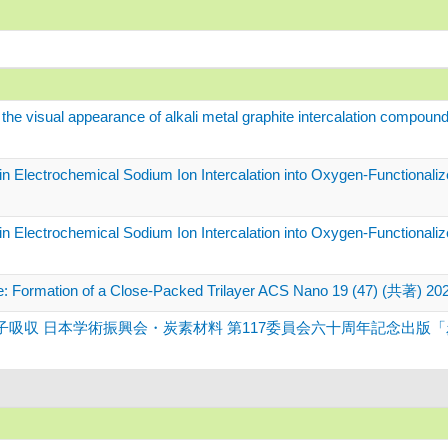
f the visual appearance of alkali metal graphite intercalation comp
n Electrochemical Sodium Ion Intercalation into Oxygen-Functionaliz
n Electrochemical Sodium Ion Intercalation into Oxygen-Functionali
ene: Formation of a Close-Packed Trilayer ACS Nano 19 (47) (共著) 20
 日本学術振興会・炭素材料 第117委員会六十周年記念出版「炭素材料の