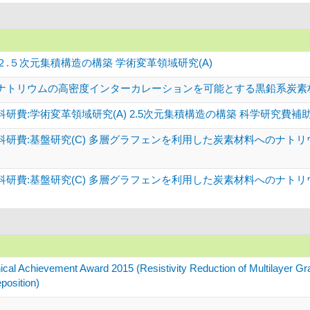
.５次元集積構造の構築 学術変革領域研究(A)
ナトリウムの高密度インターカレーションを可能とする黒鉛系炭素材料
研費:学術変革領域研究(A) 2.5次元集積構造の構築 科学研究費補
科研費:基盤研究(C) 多層グラフェンを利用した炭素材料へのナト
科研費:基盤研究(C) 多層グラフェンを利用した炭素材料へのナト
chievement Award 2015 (Resistivity Reduction of Multilayer Gra
position)