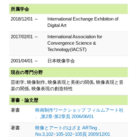
所属学会
2018/12/01 ～
International Exchange Exhibiiton of
Digital Art
2017/02/01 ～
International Association for
Convergence Science &
Technology(IACST)
2001/04/01 ～
日本映像学会
現在の専門分野
芸術学, 映像制作, 映像表現と美術の関係, 映像表現と音
楽の関係, 映像表現の創造特性
著書・論文歴
著書
映画制作ワークショップ フィルムアート社
、,第2章-第2章頁 2006/06/01
著書
映像とアートのはざま ARTing 、
No.3,102−105-102−105頁 2009/12/01