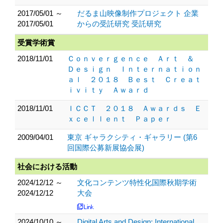
2017/05/01 ～
だるま山映像制作プロジェクト 企業
2017/05/01
からの受託研究 受託研究
受賞学術賞
2018/11/01
Ｃｏｎｖｅｒｇｅｎｃｅ Ａｒｔ ＆
Ｄｅｓｉｇｎ Ｉｎｔｅｒｎａｔｉｏｎ
ａｌ ２０１８ Ｂｅｓｔ Ｃｒｅａｔ
ｉｖｉｔｙ Ａｗａｒｄ
2018/11/01
ＩＣＣＴ ２０１８ Ａｗａｒｄｓ Ｅ
ｘｃｅｌｌｅｎｔ Ｐａｐｅｒ
2009/04/01
東京 ギャラクシティ・ギャラリー (第6
回国際公募新展協会展)
社会における活動
2024/12/12 ～
文化コンテンツ特性化国際秋期学術
2024/12/12
大会
2024/10/10 ～
Digital Arts and Design: International