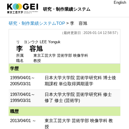
English
研究・制作業績システム
研究・制作業績システムTOP
> 李 容旭
（最終更新日 : 2026-01-14 12:58:57）
リ ヨンウク
LEE Yonguk
李 容旭
所属
東京工芸大学 芸術学部 映像学科
職名
教授
学歴
1999/04/01～
日本大学大学院 芸術学研究科 博士後
2005/03/31
期課程 単位取得満期退学
1997/04/01～
日本大学大学院 芸術学研究科 修士
1999/03/31
修了 修士 (芸術学)
職歴
2013/04/01 ～
東京工芸大学 芸術学部 映像学科 教
授