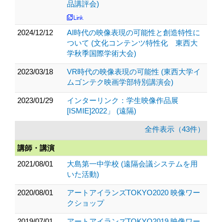
品講評会)
2024/12/12
AI時代の映像表現の可能性と創造特性に
ついて (文化コンテンツ特性化 東西大
学秋季国際学術大会)
2023/03/18
VR時代の映像表現の可能性 (東西大学イ
ムゴンテク映画学部特別講演会)
2023/01/29
インターリンク：学生映像作品展
[ISMIE]2022」 (遠隔)
全件表示（43件）
講師・講演
2021/08/01
大島第一中学校 (遠隔会議システムを用
いた活動)
2020/08/01
アートアイランズTOKYO2020 映像ワー
クショップ
2019/07/01
アートアイランズTOKYO2019 映像ワー