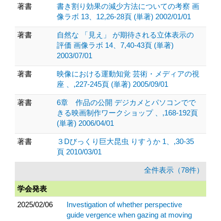
著書
書き割り効果の減少方法についての考察 画
像ラボ 13、12,26-28頁 (単著) 2002/01/01
著書
自然な 「見え」 が期待される立体表示の
評価 画像ラボ 14、7,40-43頁 (単著)
2003/07/01
著書
映像における運動知覚 芸術・メディアの視
座 、,227-245頁 (単著) 2005/09/01
著書
6章 作品の公開 デジカメとパソコンでで
きる映画制作ワークショップ 、,168-192頁
(単著) 2006/04/01
著書
３Dびっくり巨大昆虫 りすうか 1、,30-35
頁 2010/03/01
全件表示（78件）
学会発表
2025/02/06
Investigation of whether perspective
guide vergence when gazing at moving