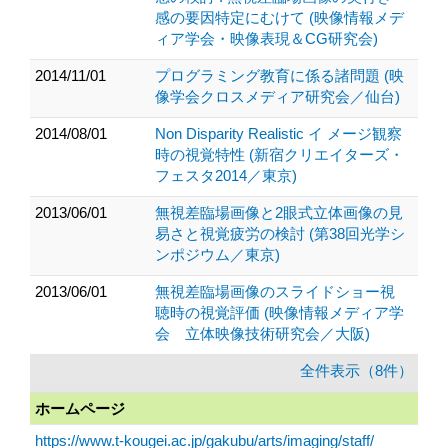
感の要因特定にむけて (映像情報メデ
ィア学会・映像表現＆CG研究会)
2014/11/01
プログラミング教育に係る諸問題 (映
像学会クロスメディア研究会／仙台)
2014/08/01
Non Disparity Realistic イ メージ観察
時の視覚特性 (新宿クリエイターズ・
フェスタ2014／東京)
2013/06/01
無視差臨場画像と2眼式立体画像の見
易さと視覚疲労の検討 (第38回光学シ
ンポジウム／東京)
2013/06/01
無視差臨場画像のスライドショー視
聴時の視覚評価 (映像情報メディア学
会 立体映像技術研究会／大阪)
全件表示（8件）
ホームページ
https://www.t-kougei.ac.jp/gakubu/arts/imaging/staff/