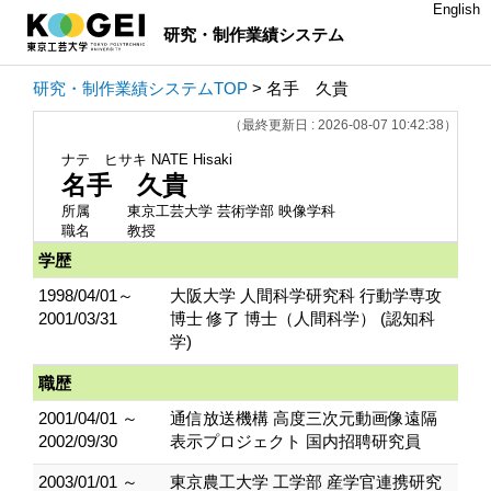
English
研究・制作業績システム
研究・制作業績システムTOP
> 名手 久貴
（最終更新日 : 2026-08-07 10:42:38）
ナテ ヒサキ
NATE Hisaki
名手 久貴
所属
東京工芸大学 芸術学部 映像学科
職名
教授
学歴
1998/04/01～
大阪大学 人間科学研究科 行動学専攻
2001/03/31
博士 修了 博士（人間科学） (認知科
学)
職歴
2001/04/01 ～
通信放送機構 高度三次元動画像遠隔
2002/09/30
表示プロジェクト 国内招聘研究員
2003/01/01 ～
東京農工大学 工学部 産学官連携研究