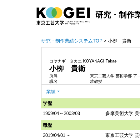
研究・制作
研究・制作業績システムTOP
> 小栁 貴衛
コヤナギ タカエ
KOYANAGI Takae
小栁 貴衛
所属
東京工芸大学 芸術学部 ア
職名
准教授
業績
学歴
1999/04～2003/03
多摩美術大学 美
職歴
2019/04/01 ～
東京工芸大学 芸