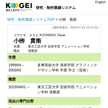
English
研究・制作業績システム
研究・制作業績システムTOP
> 小栁 貴衛
（最終更新日 : 2026-07-22 13:13:52）
コヤナギ タカエ
KOYANAGI Takae
小栁 貴衛
所属
東京工芸大学 芸術学部 アニメーション学科
職名
准教授
学歴
1999/04～
多摩美術大学 美術学部 グラフィック
2003/03
デザイン学科 卒業 学士（芸術）
職歴
2019/04/01 ～
東京工芸大学 芸術学部 アニメーショ
ン学科 准教授
現在の専門分野