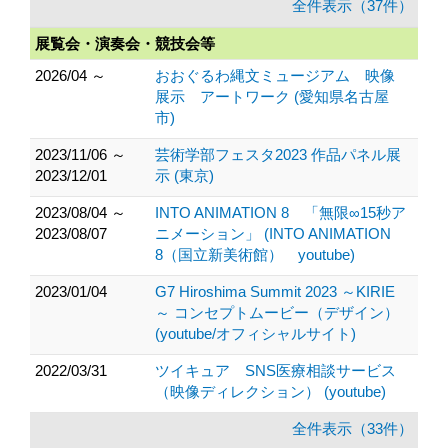
全件表示（37件）
展覧会・演奏会・競技会等
2026/04 ～
おおぐるわ縄文ミュージアム 映像
展示 アートワーク (愛知県名古屋
市)
2023/11/06 ～
芸術学部フェスタ2023 作品パネル展
2023/12/01
示 (東京)
2023/08/04 ～
INTO ANIMATION 8 「無限∞15秒ア
2023/08/07
ニメーション」 (INTO ANIMATION
8（国立新美術館） youtube)
2023/01/04
G7 Hiroshima Summit 2023 ～KIRIE
～ コンセプトムービー（デザイン）
(youtube/オフィシャルサイト)
2022/03/31
ツイキュア SNS医療相談サービス
（映像ディレクション） (youtube)
全件表示（33件）