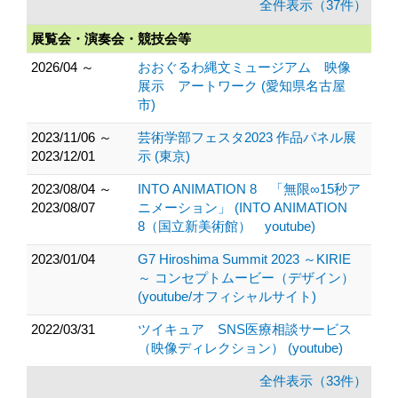
全件表示（37件）
展覧会・演奏会・競技会等
2026/04 ～
おおぐるわ縄文ミュージアム 映像
展示 アートワーク (愛知県名古屋
市)
2023/11/06 ～
芸術学部フェスタ2023 作品パネル展
2023/12/01
示 (東京)
2023/08/04 ～
INTO ANIMATION 8 「無限∞15秒ア
2023/08/07
ニメーション」 (INTO ANIMATION
8（国立新美術館） youtube)
2023/01/04
G7 Hiroshima Summit 2023 ～KIRIE
～ コンセプトムービー（デザイン）
(youtube/オフィシャルサイト)
2022/03/31
ツイキュア SNS医療相談サービス
（映像ディレクション） (youtube)
全件表示（33件）