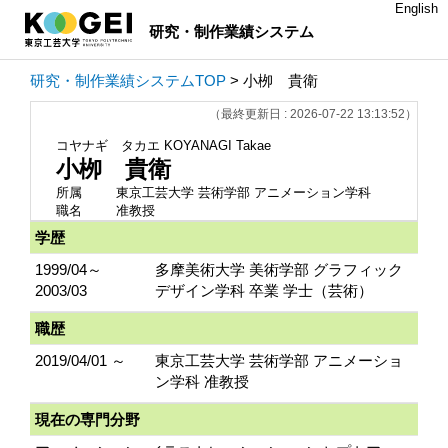
English
研究・制作業績システム
研究・制作業績システムTOP
> 小栁 貴衛
（最終更新日 : 2026-07-22 13:13:52）
コヤナギ タカエ
KOYANAGI Takae
小栁 貴衛
所属
東京工芸大学 芸術学部 アニメーション学科
職名
准教授
学歴
1999/04～
多摩美術大学 美術学部 グラフィック
2003/03
デザイン学科 卒業 学士（芸術）
職歴
2019/04/01 ～
東京工芸大学 芸術学部 アニメーショ
ン学科 准教授
現在の専門分野