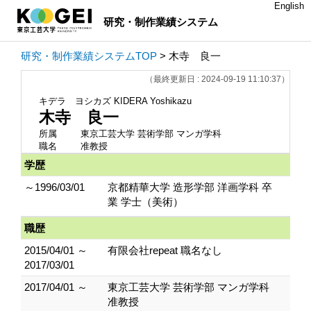
English
研究・制作業績システム
研究・制作業績システムTOP
> 木寺 良一
（最終更新日 : 2024-09-19 11:10:37）
キデラ ヨシカズ
KIDERA Yoshikazu
木寺 良一
所属
東京工芸大学 芸術学部 マンガ学科
職名
准教授
学歴
～1996/03/01
京都精華大学 造形学部 洋画学科 卒
業 学士（美術）
職歴
2015/04/01 ～
有限会社repeat 職名なし
2017/03/01
2017/04/01 ～
東京工芸大学 芸術学部 マンガ学科
准教授