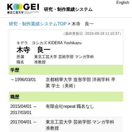
English
研究・制作業績システム
研究・制作業績システムTOP
> 木寺 良一
（最終更新日 : 2024-09-19 11:10:37）
キデラ ヨシカズ
KIDERA Yoshikazu
木寺 良一
所属
東京工芸大学 芸術学部 マンガ学科
職名
准教授
学歴
～1996/03/01
京都精華大学 造形学部 洋画学科 卒
業 学士（美術）
職歴
2015/04/01 ～
有限会社repeat 職名なし
2017/03/01
2017/04/01 ～
東京工芸大学 芸術学部 マンガ学科
准教授