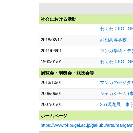
社会における活動
わくわくKOUG
2018/02/17
武相高等学校
2011/06/01
マンガ学科・デ
1900/01/01
わくわくKOUG
展覧会・演奏会・競技会等
2013/10/01
マンガのデジタ
2008/06/01
シャカシャカ (
2007/01/01
26 (現創展 
ホームページ
https://www.t-kougei.ac.jp/gakubu/arts/manga/st