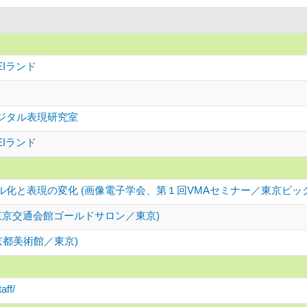
EIランド
ジタル表現研究室
EIランド
ル化と表現の変化 (画像電子学会、第１回VMAセミナー／東京ビッ
東京交通会館ゴールドサロン／東京)
東京都美術館／東京)
aff/