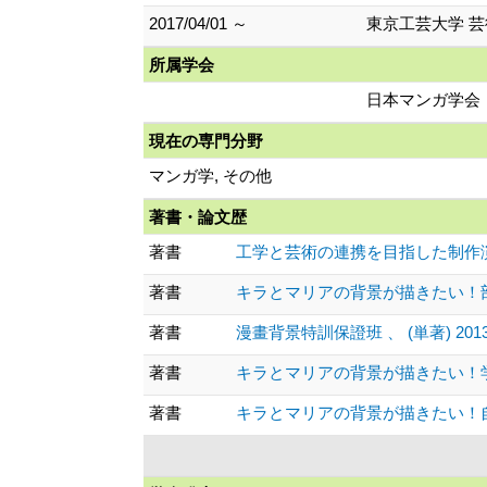
2017/04/01 ～
東京工芸大学 芸
所属学会
日本マンガ学会
現在の専門分野
マンガ学, その他
著書・論文歴
著書
工学と芸術の連携を目指した制作演習 工学教
著書
キラとマリアの背景が描きたい！部屋・家
著書
漫畫背景特訓保證班 、 (単著) 2013/
著書
キラとマリアの背景が描きたい！学校編 、
著書
キラとマリアの背景が描きたい！自然編 、