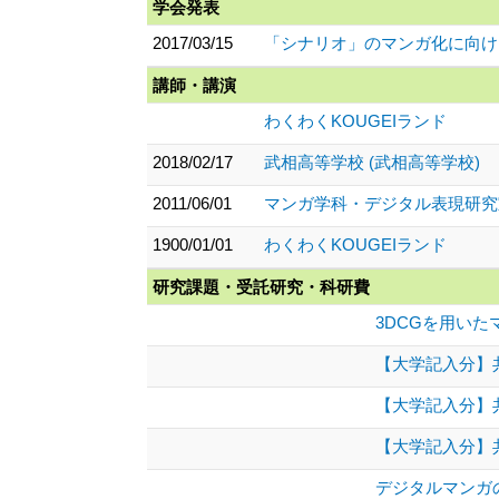
学会発表
2017/03/15
「シナリオ」のマンガ化に向け
講師・講演
わくわくKOUGEIランド
2018/02/17
武相高等学校 (武相高等学校)
2011/06/01
マンガ学科・デジタル表現研究
1900/01/01
わくわくKOUGEIランド
研究課題・受託研究・科研費
3DCGを用いた
【大学記入分】
【大学記入分】
【大学記入分】
デジタルマンガ