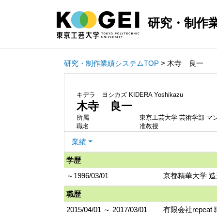
研究・制作
研究・制作業績システムTOP
> 木寺 良一
キデラ ヨシカズ
KIDERA Yoshikazu
木寺 良一
所属
東京工芸大学 芸術学部 マ
職名
准教授
業績
学歴
～1996/03/01
京都精華大学 造
職歴
2015/04/01 ～ 2017/03/01
有限会社repeat