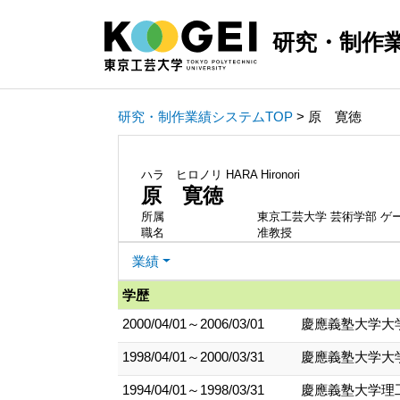
研究・制作
研究・制作業績システムTOP
> 原 寛徳
ハラ ヒロノリ
HARA Hironori
原 寛徳
所属
東京工芸大学 芸術学部 ゲ
職名
准教授
業績
学歴
2000/04/01～2006/03/01
慶應義塾大学大
1998/04/01～2000/03/31
慶應義塾大学大
1994/04/01～1998/03/31
慶應義塾大学理