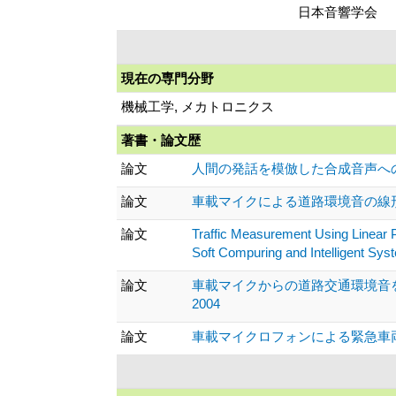
日本音響学会
現在の専門分野
機械工学, メカトロニクス
著書・論文歴
論文
人間の発話を模倣した合成音声への韻律情報付
論文
車載マイクによる道路環境音の線形予測を用
論文
Traffic Measurement Using Linear P
Soft Compuring and Intelligent S
論文
車載マイクからの道路交通環境音を入力
2004
論文
車載マイクロフォンによる緊急車両の存在