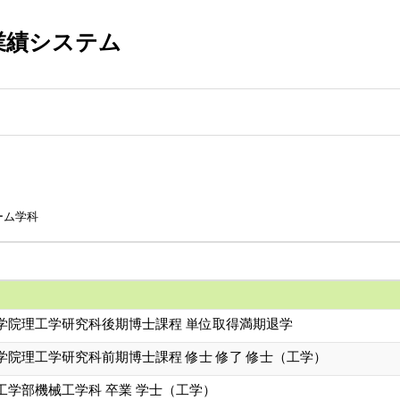
業績システム
ーム学科
学院理工学研究科後期博士課程 単位取得満期退学
学院理工学研究科前期博士課程 修士 修了 修士（工学）
工学部機械工学科 卒業 学士（工学）