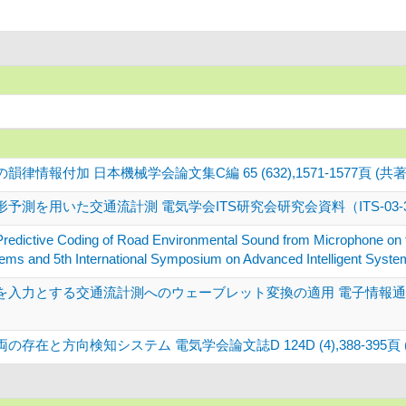
加 日本機械学会論文集C編 65 (632),1571-1577頁 (共著) 19
いた交通流計測 電気学会ITS研究会研究会資料（ITS-03-35～38） IT
redictive Coding of Road Environmental Sound from Microphone on th
ystems and 5th International Symposium on Advanced Intelligent S
とする交通流計測へのウェーブレット変換の適用 電子情報通信学会論文誌A J
と方向検知システム 電気学会論文誌D 124D (4),388-395頁 (共