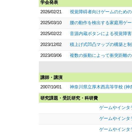
学会発表
2026/02/21
視覚障碍者向けゲームのためのボ
2025/03/10
腰の動作を検出する家庭用ゲーム
2025/02/22
音源内蔵ボタンによる視覚障害者
2023/12/02
積上げ式凹凸マップの構築と制御に関
2023/03/06
複数の振動によって衝突距離の違
講師・講演
2007/10/01
神奈川県立厚木西高等学校 (神
研究課題・受託研究・科研費
ゲームやインタ
ゲームやインタ
ゲームやインタ