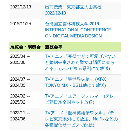
2022/12/13
出前授業 東京都立大山高校
2022/12/13
2019/11/29
台湾国立雲林科技大学 2019
INTERNATIONAL CONFERENCE
ON DIGITAL MEDIA DESIGN
展覧会・演奏会・競技会等
2025/04 ～
TVアニメ「完璧すぎて可愛げがない
2025/06
と婚約破棄された聖女は隣国に売ら
れる」 (テレビ東京系列にて放送)
2024/07 ～
TVアニメ「異世界失格」 (AT-X・
2024/09
TOKYO MX・BS11他にて放送)
2024/02 ～
TVアニメ「ユア・フォルマ」 (テレ
2025/02
ビ朝日系全国ネット放送)
2023/11 ～
TVアニメ「魔神英雄伝ワタル」 (テ
2024/06
レビ東京系列にて放送、Netflixなどの
各種配信サービスで配信)