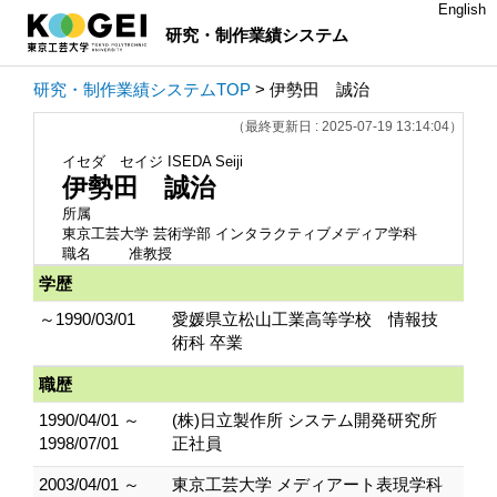
English
研究・制作業績システム
研究・制作業績システムTOP
> 伊勢田 誠治
（最終更新日 : 2025-07-19 13:14:04）
イセダ セイジ
ISEDA Seiji
伊勢田 誠治
所属
東京工芸大学 芸術学部 インタラクティブメディア学科
職名
准教授
学歴
～1990/03/01
愛媛県立松山工業高等学校 情報技
術科 卒業
職歴
1990/04/01 ～
(株)日立製作所 システム開発研究所
1998/07/01
正社員
2003/04/01 ～
東京工芸大学 メディアート表現学科