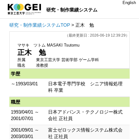
English
研究・制作業績システム
研究・制作業績システムTOP
> 正木 勉
（最終更新日 : 2026-06-19 12:39:29）
マサキ ツトム
MASAKI Tsutomu
正木 勉
所属
東京工芸大学 芸術学部 ゲーム学科
職名
准教授
学歴
～1993/03/01
日本電子専門学校 シニア情報処理
科 卒業
職歴
1993/04/01 ～
日本アドバンス・テクノロジー株式
2001/07/01
会社 正社員
2001/09/01 ～
富士ゼロックス情報システム株式会
2003/03/01
社 正社員