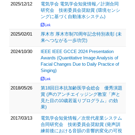
2025/12/12
電気学会 電気学会知覚情報／計測合同
研究会 技術委員会奨励賞 (環境センシ
ングに基づく自動潅水システム)
2025/02/01
厚木市 厚木市制70周年記念特別表彰 (未
来へつながる一歩功労)
2024/10/30
IEEE IEEE GCCE 2024 Presentation
Awards (Quantitative Image Analysis of
Facial Changes Due to Daily Practice of
Singing)
2018/05/26
第18回日本抗加齢医学会総会 優秀演題
賞 (声のアンチエイッジング教室「声と
見た目の10歳若返りプログラム」の効
果)
2017/03/13
電気学会知覚情報／次世代産業システム
合同研究会 技術委員会奨励賞 (発声訓
練前後における音韻の音響的変化の可視