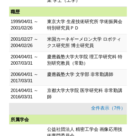
業 学士（工学）
職歴
1999/04/01 ～
東京大学 生産技術研究所 学術振興会
2001/02/26
特別研究員ＰＤ
2001/02/27 ～
米国カーネギーメロン大学 ロボティ
2004/02/26
クス研究所 博士研究員
2004/04/01 ～
慶應義塾大学大学院 理工学研究科 特
2007/03/31
別研究教員（常勤）
2006/04/01 ～
慶應義塾大学 文学部 非常勤講師
2017/03/31
2014/04/01 ～
京都大学大学院 医学研究科 非常勤講
2016/03/31
師
全件表示（7件）
所属学会
公益社団法人 精密工学会 画像応用技
術専門委員会