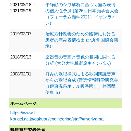
2021/09/18 ～
平静顔のシワ解析に基づく痛み表情
2021/09/19
の個人性予測 (第26回日本顔学会大会
（フォーラム顔学2021）／オンライ
ン)
2019/03/07
治療方針改善のための臨床における
患者の痛み表情検出 (北九州国際会議
場)
2018/09/13
楽器音の音高と音色の相関に関する
分析 (大分大学旦野原キャンパス)
2008/02/01
好みの歌唱様式による歌詞朗読音声
からの歌唱合成 (音楽情報科学研究会
（伊東温泉ホテル暖香園）／静岡県
伊東市)
ホームページ
https://www.t-
kougei.ac.jp/gakubu/engineering/staff/#moriyama
科研費研究者番号