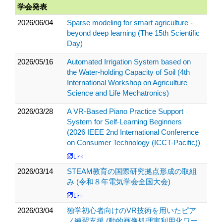
学会発表
2026/06/04
Sparse modeling for smart agriculture -
beyond deep learning (The 15th Scientific
Day)
2026/05/16
Automated Irrigation System based on
the Water-holding Capacity of Soil (4th
International Workshop on Agriculture
Science and Life Mechatronics)
2026/03/28
A VR-Based Piano Practice Support
System for Self-Learning Beginners
(2026 IEEE 2nd International Conference
on Consumer Technology (ICCT-Pacific))
2026/03/14
STEAM教育の国際研究拠点形成の取組
み (令和８年電気学会全国大会)
2026/03/04
独学初心者向けのVR技術を用いたピア
ノ練習支援 (動的画像処理実利用化ワー