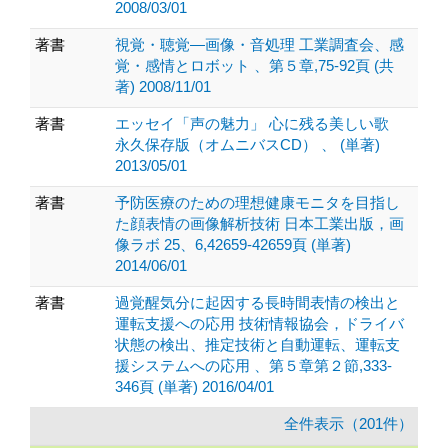
2008/03/01
著書
視覚・聴覚—画像・音処理 工業調査会、感
覚・感情とロボット 、第５章,75-92頁 (共
著) 2008/11/01
著書
エッセイ「声の魅力」 心に残る美しい歌
永久保存版（オムニバスCD） 、 (単著)
2013/05/01
著書
予防医療のための理想健康モニタを目指し
た顔表情の画像解析技術 日本工業出版，画
像ラボ 25、6,42659-42659頁 (単著)
2014/06/01
著書
過覚醒気分に起因する長時間表情の検出と
運転支援への応用 技術情報協会，ドライバ
状態の検出、推定技術と自動運転、運転支
援システムへの応用 、第５章第２節,333-
346頁 (単著) 2016/04/01
全件表示（201件）