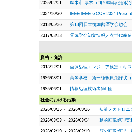
2025/02/01
厚木市 厚木市制70周年記念特
2024/10/30
IEEE IEEE GCCE 2024 Presentati
2018/05/26
第18回日本抗加齢医学会総会 
2017/03/13
電気学会知覚情報／次世代産業
資格・免許
2013/12/01
画像処理エンジニア検定エキス
1996/03/01
高等学校 第一種教員免許状（
1995/06/01
情報処理技術者第II種
社会における活動
2026/09/15 ～ 2026/09/16
知能メカトロニ
2026/03/03 ～ 2026/03/04
動的画像処理実利
2026/02/19 ～ 2026/02/19
顔の画像処理・