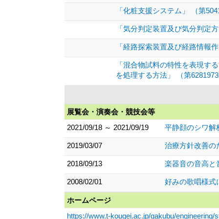
「化粧支援システム」 （第5041
「気分判定装置及び気分判定方法」
「経路探索装置及び経路情報作成方
「混合物試料の特性を表現する
を処理する方法」 （第628197
展覧会・演奏会・競技会等
2021/09/18 ～ 2021/09/19
平静顔のシワ解析
2019/03/07
治療方針改善の
2018/09/13
楽器音の音高と
2008/02/01
好みの歌唱様式
ホームページ
https://www.t-kougei.ac.jp/gakubu/engineering/