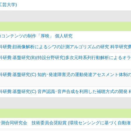
工芸大学)
像コンテンツの制作「厚映」 個人研究
科研費:顔画像解析によるシワの計測アルゴリズムの研究 科学研究
科研費:基盤研究(B)(特設分野研究)多次元時系列行動解析によるオ
科研費:基盤研究(C) 知的･発達障害児の運動発達アセスメント体制
研費:基盤研究(C) 音声認識･音声合成を利用した補聴方式の開発
計測合同研究会 技術委員会奨励賞 (環境センシングに基づく自動潅