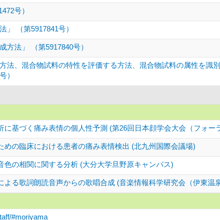
472号）
 （第5917841号）
法」 （第5917840号）
方法、混合物試料の特性を評価する方法、混合物試料の属性を識
3号）
に基づく痛み表情の個人性予測 (第26回日本顔学会大会（フォーラ
ための臨床における患者の痛み表情検出 (北九州国際会議場)
音色の相関に関する分析 (大分大学旦野原キャンパス)
による歌詞朗読音声からの歌唱合成 (音楽情報科学研究会（伊東温
staff/#moriyama