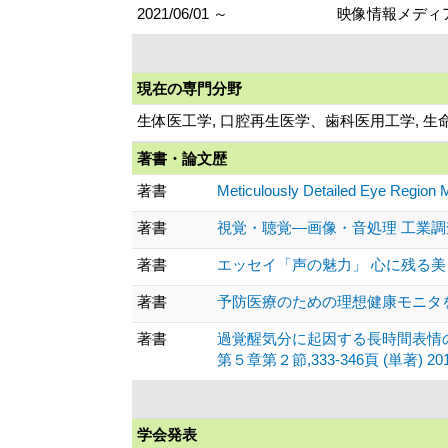
2021/06/01 ～
映像情報メディ
現在の専門分野
生体医工学, 口腔再生医学、歯科医用工学, 生
著書・論文歴
著書
Meticulously Detailed Eye Region M
著書
視覚・聴覚—画像・音処理 工業調査会、
著書
エッセイ「声の魅力」 心に残る美しい歌
著書
予防医療のための理想健康モニタを目指し
著書
過覚醒気分に起因する長時間表情
第５章第２節,333-346頁 (単著) 2016
学会発表