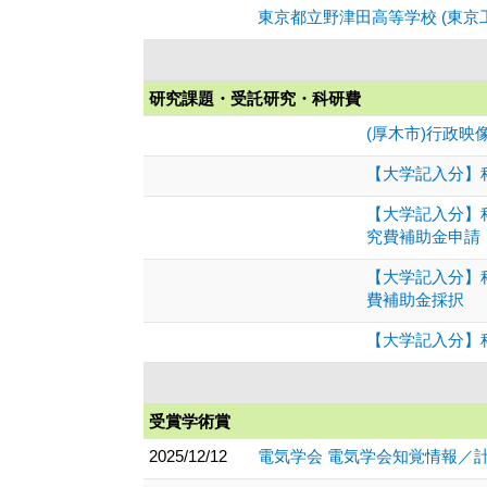
東京都立野津田高等学校 (東京
研究課題・受託研究・科研費
(厚木市)行政映
【大学記入分】
【大学記入分】
究費補助金申請
【大学記入分】
費補助金採択
【大学記入分】科
受賞学術賞
2025/12/12
電気学会 電気学会知覚情報／