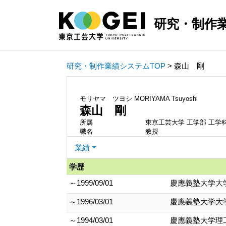
研究・制作
研究・制作業績システムTOP
> 森山 剛
モリヤマ ツヨシ
MORIYAMA Tsuyoshi
森山 剛
所属
東京工芸大学 工学部 工学
職名
教授
業績
学歴
～1999/09/01
慶應義塾大学大
～1996/03/01
慶應義塾大学大
～1994/03/01
慶應義塾大学理