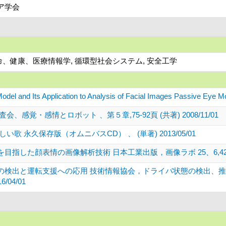
ア学会
命、健康、医療情報学, 循環型社会システム, 安全工学
odel and Its Application to Analysis of Facial Images Passive Eye 
感覚・感情とロボット 、第５章,75-92頁 (共著) 2008/11/01
 永久保存版（オムニバスCD） 、 (単著) 2013/05/01
た顔表情の画像解析技術 日本工業出版，画像ラボ 25、6,42659-4265
の検出と運転支援への応用 技術情報協会，ドライバ状態の検出、推
/04/01