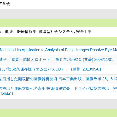
ア学会
命、健康、医療情報学, 循環型社会システム, 安全工学
odel and Its Application to Analysis of Facial Images Passive Eye 
感覚・感情とロボット 、第５章,75-92頁 (共著) 2008/11/01
 永久保存版（オムニバスCD） 、 (単著) 2013/05/01
た顔表情の画像解析技術 日本工業出版，画像ラボ 25、6,42659-4265
の検出と運転支援への応用 技術情報協会，ドライバ状態の検出、推
/04/01