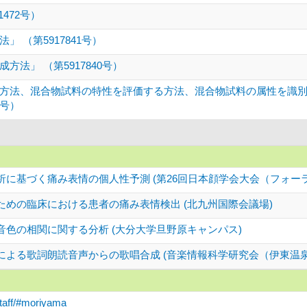
472号）
 （第5917841号）
法」 （第5917840号）
方法、混合物試料の特性を評価する方法、混合物試料の属性を識
3号）
に基づく痛み表情の個人性予測 (第26回日本顔学会大会（フォーラ
ための臨床における患者の痛み表情検出 (北九州国際会議場)
音色の相関に関する分析 (大分大学旦野原キャンパス)
による歌詞朗読音声からの歌唱合成 (音楽情報科学研究会（伊東温
staff/#moriyama