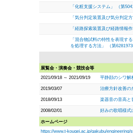
「化粧支援システム」 （第5041
「気分判定装置及び気分判定方法」
「経路探索装置及び経路情報作成方
「混合物試料の特性を表現する
を処理する方法」 （第628197
展覧会・演奏会・競技会等
2021/09/18 ～ 2021/09/19
平静顔のシワ解析
2019/03/07
治療方針改善の
2018/09/13
楽器音の音高と
2008/02/01
好みの歌唱様式
ホームページ
https://www.t-kougei.ac.jp/gakubu/engineering/