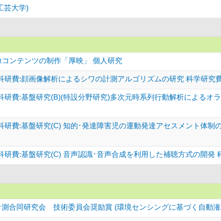
工芸大学)
像コンテンツの制作「厚映」 個人研究
科研費:顔画像解析によるシワの計測アルゴリズムの研究 科学研究
科研費:基盤研究(B)(特設分野研究)多次元時系列行動解析によるオ
科研費:基盤研究(C) 知的･発達障害児の運動発達アセスメント体制
研費:基盤研究(C) 音声認識･音声合成を利用した補聴方式の開発
計測合同研究会 技術委員会奨励賞 (環境センシングに基づく自動潅