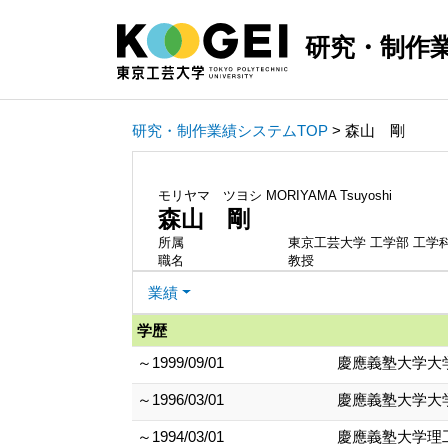
研究・制作
研究・制作業績システムTOP
> 森山 剛
モリヤマ ツヨシ
MORIYAMA Tsuyoshi
森山 剛
所属
東京工芸大学 工学部 工学
職名
教授
業績
学歴
～1999/09/01
慶應義塾大学大
～1996/03/01
慶應義塾大学大
～1994/03/01
慶應義塾大学理