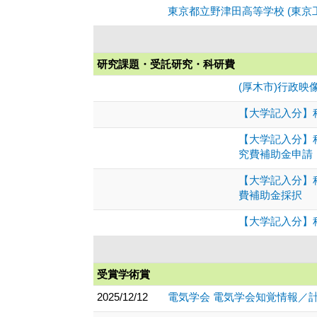
東京都立野津田高等学校 (東京
研究課題・受託研究・科研費
(厚木市)行政映
【大学記入分】
【大学記入分】
究費補助金申請
【大学記入分】
費補助金採択
【大学記入分】科
受賞学術賞
2025/12/12
電気学会 電気学会知覚情報／