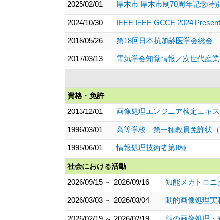
2025/02/01
厚木市 厚木市制70周年記念特
2024/10/30
IEEE IEEE GCCE 2024 Presentati
2018/05/26
第18回日本抗加齢医学会総会 
2017/03/13
電気学会知覚情報／次世代産業
資格・免許
2013/12/01
画像処理エンジニア検定エキス
1996/03/01
高等学校 第一種教員免許状（
1995/06/01
情報処理技術者第II種
社会における活動
2026/09/15 ～ 2026/09/16
知能メカトロニ
2026/03/03 ～ 2026/03/04
動的画像処理実利
2026/02/19 ～ 2026/02/19
顔の画像処理・