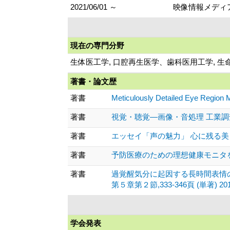
2021/06/01 ～
映像情報メディ
現在の専門分野
生体医工学, 口腔再生医学、歯科医用工学, 生
著書・論文歴
著書
Meticulously Detailed Eye Region M
著書
視覚・聴覚—画像・音処理 工業調査会、
著書
エッセイ「声の魅力」 心に残る美しい歌
著書
予防医療のための理想健康モニタを目指し
著書
過覚醒気分に起因する長時間表情
第５章第２節,333-346頁 (単著) 2016
学会発表