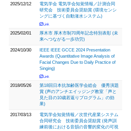
2025/12/12
電気学会 電気学会知覚情報／計測合同
研究会 技術委員会奨励賞 (環境センシ
ングに基づく自動潅水システム)
2025/02/01
厚木市 厚木市制70周年記念特別表彰 (未
来へつながる一歩功労)
2024/10/30
IEEE IEEE GCCE 2024 Presentation
Awards (Quantitative Image Analysis of
Facial Changes Due to Daily Practice of
Singing)
2018/05/26
第18回日本抗加齢医学会総会 優秀演題
賞 (声のアンチエイッジング教室「声と
見た目の10歳若返りプログラム」の効
果)
2017/03/13
電気学会知覚情報／次世代産業システム
合同研究会 技術委員会奨励賞 (発声訓
練前後における音韻の音響的変化の可視