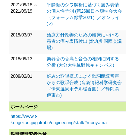
2021/09/18 ～
平静顔のシワ解析に基づく痛み表情
2021/09/19
の個人性予測 (第26回日本顔学会大会
（フォーラム顔学2021）／オンライ
ン)
2019/03/07
治療方針改善のための臨床における
患者の痛み表情検出 (北九州国際会議
場)
2018/09/13
楽器音の音高と音色の相関に関する
分析 (大分大学旦野原キャンパス)
2008/02/01
好みの歌唱様式による歌詞朗読音声
からの歌唱合成 (音楽情報科学研究会
（伊東温泉ホテル暖香園）／静岡県
伊東市)
ホームページ
https://www.t-
kougei.ac.jp/gakubu/engineering/staff/#moriyama
科研費研究者番号