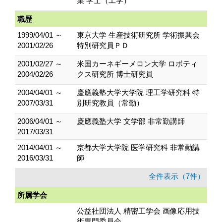
業 学士（工学）
職歴
1999/04/01 ～
東京大学 生産技術研究所 学術振興会
2001/02/26
特別研究員ＰＤ
2001/02/27 ～
米国カーネギーメロン大学 ロボティ
2004/02/26
クス研究所 博士研究員
2004/04/01 ～
慶應義塾大学大学院 理工学研究科 特
2007/03/31
別研究教員（常勤）
2006/04/01 ～
慶應義塾大学 文学部 非常勤講師
2017/03/31
2014/04/01 ～
京都大学大学院 医学研究科 非常勤講
2016/03/31
師
全件表示（7件）
所属学会
公益社団法人 精密工学会 画像応用技
術専門委員会