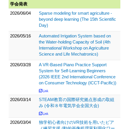
学会発表
2026/06/04
Sparse modeling for smart agriculture -
beyond deep learning (The 15th Scientific
Day)
2026/05/16
Automated Irrigation System based on
the Water-holding Capacity of Soil (4th
International Workshop on Agriculture
Science and Life Mechatronics)
2026/03/28
A VR-Based Piano Practice Support
System for Self-Learning Beginners
(2026 IEEE 2nd International Conference
on Consumer Technology (ICCT-Pacific))
2026/03/14
STEAM教育の国際研究拠点形成の取組
み (令和８年電気学会全国大会)
2026/03/04
独学初心者向けのVR技術を用いたピア
ノ練習支援 (動的画像処理実利用化ワー