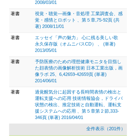
2008/03/01
著書
視覚・聴覚—画像・音処理 工業調査会、感
覚・感情とロボット 、第５章,75-92頁 (共
著) 2008/11/01
著書
エッセイ「声の魅力」 心に残る美しい歌
永久保存版（オムニバスCD） 、 (単著)
2013/05/01
著書
予防医療のための理想健康モニタを目指し
た顔表情の画像解析技術 日本工業出版，画
像ラボ 25、6,42659-42659頁 (単著)
2014/06/01
著書
過覚醒気分に起因する長時間表情の検出と
運転支援への応用 技術情報協会，ドライバ
状態の検出、推定技術と自動運転、運転支
援システムへの応用 、第５章第２節,333-
346頁 (単著) 2016/04/01
全件表示（201件）