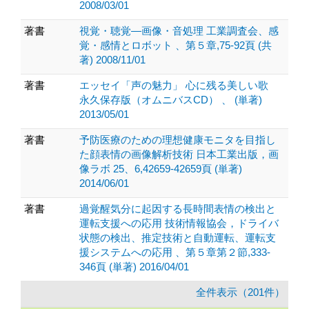
2008/03/01
著書
視覚・聴覚—画像・音処理 工業調査会、感
覚・感情とロボット 、第５章,75-92頁 (共
著) 2008/11/01
著書
エッセイ「声の魅力」 心に残る美しい歌
永久保存版（オムニバスCD） 、 (単著)
2013/05/01
著書
予防医療のための理想健康モニタを目指し
た顔表情の画像解析技術 日本工業出版，画
像ラボ 25、6,42659-42659頁 (単著)
2014/06/01
著書
過覚醒気分に起因する長時間表情の検出と
運転支援への応用 技術情報協会，ドライバ
状態の検出、推定技術と自動運転、運転支
援システムへの応用 、第５章第２節,333-
346頁 (単著) 2016/04/01
全件表示（201件）