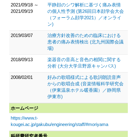
2021/09/18 ～
平静顔のシワ解析に基づく痛み表情
2021/09/19
の個人性予測 (第26回日本顔学会大会
（フォーラム顔学2021）／オンライ
ン)
2019/03/07
治療方針改善のための臨床における
患者の痛み表情検出 (北九州国際会議
場)
2018/09/13
楽器音の音高と音色の相関に関する
分析 (大分大学旦野原キャンパス)
2008/02/01
好みの歌唱様式による歌詞朗読音声
からの歌唱合成 (音楽情報科学研究会
（伊東温泉ホテル暖香園）／静岡県
伊東市)
ホームページ
https://www.t-
kougei.ac.jp/gakubu/engineering/staff/#moriyama
科研費研究者番号