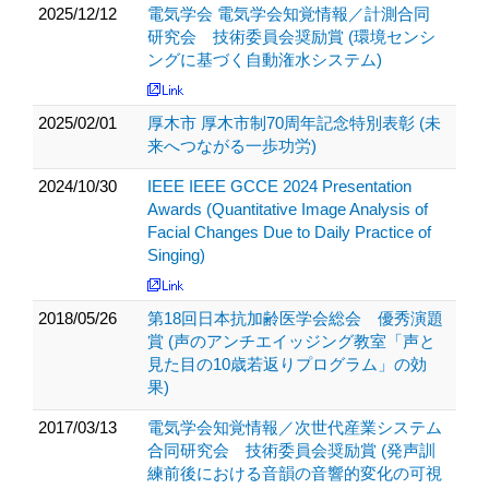
2025/12/12
電気学会 電気学会知覚情報／計測合同
研究会 技術委員会奨励賞 (環境センシ
ングに基づく自動潅水システム)
2025/02/01
厚木市 厚木市制70周年記念特別表彰 (未
来へつながる一歩功労)
2024/10/30
IEEE IEEE GCCE 2024 Presentation
Awards (Quantitative Image Analysis of
Facial Changes Due to Daily Practice of
Singing)
2018/05/26
第18回日本抗加齢医学会総会 優秀演題
賞 (声のアンチエイッジング教室「声と
見た目の10歳若返りプログラム」の効
果)
2017/03/13
電気学会知覚情報／次世代産業システム
合同研究会 技術委員会奨励賞 (発声訓
練前後における音韻の音響的変化の可視