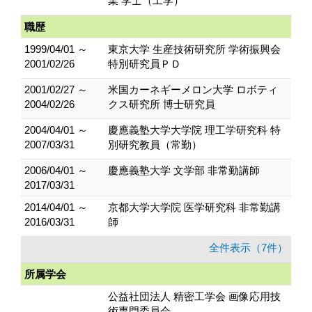
業 学士（工学）
職歴
1999/04/01 ～
東京大学 生産技術研究所 学術振興会
2001/02/26
特別研究員ＰＤ
2001/02/27 ～
米国カーネギーメロン大学 ロボティ
2004/02/26
クス研究所 博士研究員
2004/04/01 ～
慶應義塾大学大学院 理工学研究科 特
2007/03/31
別研究教員（常勤）
2006/04/01 ～
慶應義塾大学 文学部 非常勤講師
2017/03/31
2014/04/01 ～
京都大学大学院 医学研究科 非常勤講
2016/03/31
師
全件表示（7件）
所属学会
公益社団法人 精密工学会 画像応用技
術専門委員会