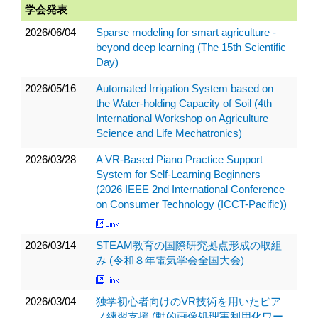
学会発表
2026/06/04
Sparse modeling for smart agriculture -
beyond deep learning (The 15th Scientific
Day)
2026/05/16
Automated Irrigation System based on
the Water-holding Capacity of Soil (4th
International Workshop on Agriculture
Science and Life Mechatronics)
2026/03/28
A VR-Based Piano Practice Support
System for Self-Learning Beginners
(2026 IEEE 2nd International Conference
on Consumer Technology (ICCT-Pacific))
2026/03/14
STEAM教育の国際研究拠点形成の取組
み (令和８年電気学会全国大会)
2026/03/04
独学初心者向けのVR技術を用いたピア
ノ練習支援 (動的画像処理実利用化ワー