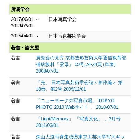
所属学会
2017/06/01 ～
日本写真学会
2018/03/01
2015/04/01 ～
日本写真芸術学会
著書・論文歴
著書
展覧会の見方 京都造形芸術大学通信教育部
補助教材『雲母』 59号,24-24頁 (単著)
2008/07/01
著書
「光」 日本写真芸術学会誌＜創作編＞ 第
18巻、第2号 2009/12/01
著書
「ニューヨークの写真市場」 TOKYO
PHOTO 2010 Webサイト 、 2010/07/01
著書
「Light/Memory」 「写真文化」 、3月号
2011/03/01
著書
森山大道写真集成⑤東京工芸大学写大ギャ