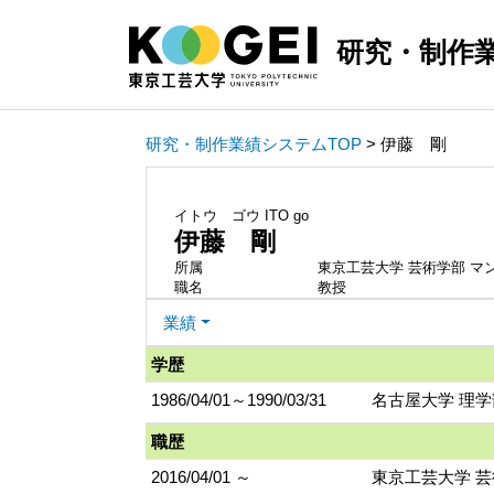
研究・制作
研究・制作業績システムTOP
> 伊藤 剛
イトウ ゴウ
ITO go
伊藤 剛
所属
東京工芸大学 芸術学部 マ
職名
教授
業績
学歴
1986/04/01～1990/03/31
名古屋大学 理学
職歴
2016/04/01 ～
東京工芸大学 芸