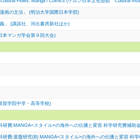
anscultural Flows: Manga / Comics (ケルン日本文化会館 Cultural Instit
画の文法」 (明治大学国際日本学部)
」 (講談社、河出書房新社ほか)
日本マンガ学会第９回大会)
須賀学院中学・高等学校)
研費:MANGA<スタイル>の海外への伝播と変容 科学研究費補助
研費:基盤研究(B) MANGA<スタイル>の海外への伝播と変容 科