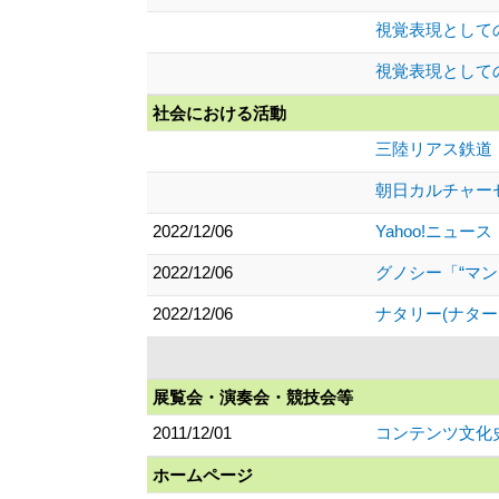
視覚表現として
視覚表現として
社会における活動
三陸リアス鉄道
朝日カルチャー
2022/12/06
Yahoo!ニュ
2022/12/06
グノシー「“マ
2022/12/06
ナタリー(ナタ
展覧会・演奏会・競技会等
2011/12/01
コンテンツ文化史
ホームページ