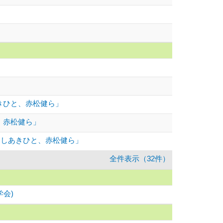
あきひと、赤松健ら」
、赤松健ら」
くしあきひと、赤松健ら」
全件表示（32件）
会)