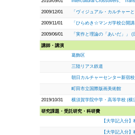
2010/09/01
Intercultural Crossovers、 Tr
2009/12/01
「ヴィジュアル・カルチャーと漫
2009/11/01
「ひらめき☆マンガ学校公開講義
2009/06/01
「実作と理論の「あいだ」」 (
講師・講演
葛飾区
三陸リアス鉄道
朝日カルチャーセンター新宿校
町田市立国際版画美術館
2019/10/31
横須賀学院中学・高等学校 (横
研究課題・受託研究・科研費
【大学記入分】科
【大学記入分】科