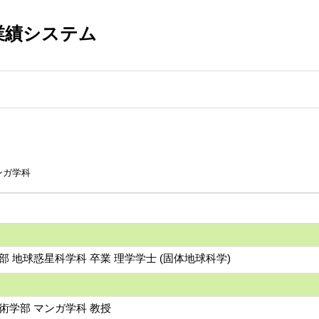
業績システム
ンガ学科
部 地球惑星科学科 卒業 理学学士 (固体地球科学)
術学部 マンガ学科 教授