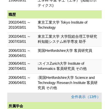
1996/03/31
工学科 卒業 学士（工学） (知能ロボ
ティクス)
職歴
2002/04/01 ～
東京工業大学 Tokyo Institute of
2010/03/01
Technology
2002/04/01 ～
東京工業大学 大学院総合理工学研究
2007/03/01
科知能システム科学専攻 助手
2006/03/31 ～
英国Hertfordshire大学 客員研究員
2006/04/01
2006/04/01 ～
:スイスZurich大学 Institute of
2007/04/01
Informatics 客員研究員 その他
2006/04/01 ～
:英国Hertfordshire大学 Science and
2006/04/01
Technology Research Institute 客員研
究員 その他
全件表示（13件）
所属学会