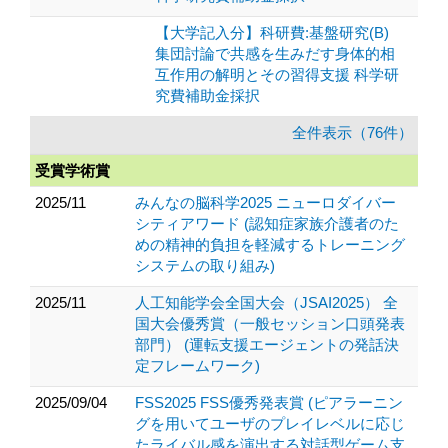
【大学記入分】科研費:基盤研究(B)
集団討論で共感を生みだす身体的相
互作用の解明とその習得支援 科学研
究費補助金採択
全件表示（76件）
受賞学術賞
2025/11
みんなの脳科学2025 ニューロダイバー
シティアワード (認知症家族介護者のた
めの精神的負担を軽減するトレーニング
システムの取り組み)
2025/11
人工知能学会全国大会（JSAI2025） 全
国大会優秀賞（一般セッション口頭発表
部門） (運転支援エージェントの発話決
定フレームワーク)
2025/09/04
FSS2025 FSS優秀発表賞 (ピアラーニン
グを用いてユーザのプレイレベルに応じ
たライバル感を演出する対話型ゲーム支