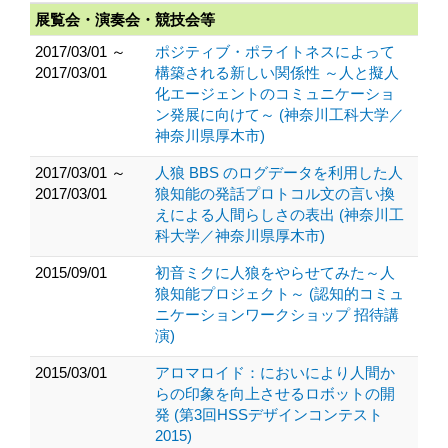
展覧会・演奏会・競技会等
2017/03/01 ～
ポジティブ・ポライトネスによって
2017/03/01
構築される新しい関係性 ～人と擬人
化エージェントのコミュニケーショ
ン発展に向けて～ (神奈川工科大学／
神奈川県厚木市)
2017/03/01 ～
人狼 BBS のログデータを利用した人
2017/03/01
狼知能の発話プロトコル文の言い換
えによる人間らしさの表出 (神奈川工
科大学／神奈川県厚木市)
2015/09/01
初音ミクに人狼をやらせてみた～人
狼知能プロジェクト～ (認知的コミュ
ニケーションワークショップ 招待講
演)
2015/03/01
アロマロイド：においにより人間か
らの印象を向上させるロボットの開
発 (第3回HSSデザインコンテスト
2015)