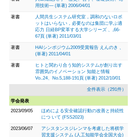
用技術― (単著) 2006/04/01
著書
人間共生システム研究室，調和のないロボ
ットはいらない，必要なのは集団に学ぶ適
応力 日経BP変革する大学シリーズ 、,66-
67頁 (単著) 2011/03/01
著書
HAIシンポジウム2009受賞報告 えんのき 、
(単著) 2011/04/01
著書
ヒトと関わり合う知的システムが創り出す
雰囲気のイノベーション 知能と情報
Vo..24、No.5,188-191頁 (単著) 2012/10/01
全件表示（291件）
学会発表
2023/09/05
ほめによる安全確認行動の改善と持続性
につ いて (FSS2023)
2023/06/07
アシスタンスジレンマを考慮した将棋学
習支援システム (人工知能学会全国大会)