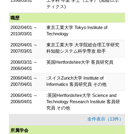
1996/03/31
工学科 卒業 学士（工学） (知能ロボ
ティクス)
職歴
2002/04/01 ～
東京工業大学 Tokyo Institute of
2010/03/01
Technology
2002/04/01 ～
東京工業大学 大学院総合理工学研究
2007/03/01
科知能システム科学専攻 助手
2006/03/31 ～
英国Hertfordshire大学 客員研究員
2006/04/01
2006/04/01 ～
:スイスZurich大学 Institute of
2007/04/01
Informatics 客員研究員 その他
2006/04/01 ～
:英国Hertfordshire大学 Science and
2006/04/01
Technology Research Institute 客員研
究員 その他
全件表示（13件）
所属学会