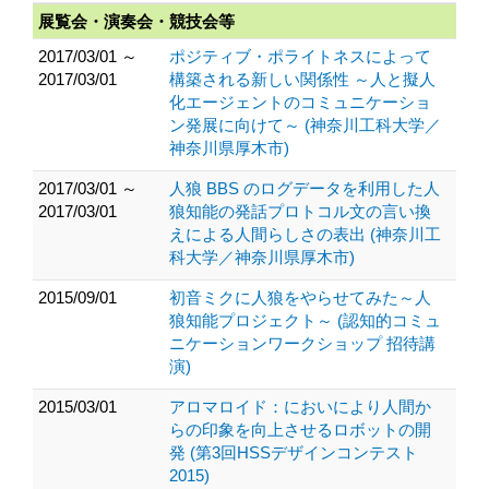
展覧会・演奏会・競技会等
2017/03/01 ～
ポジティブ・ポライトネスによって
2017/03/01
構築される新しい関係性 ～人と擬人
化エージェントのコミュニケーショ
ン発展に向けて～ (神奈川工科大学／
神奈川県厚木市)
2017/03/01 ～
人狼 BBS のログデータを利用した人
2017/03/01
狼知能の発話プロトコル文の言い換
えによる人間らしさの表出 (神奈川工
科大学／神奈川県厚木市)
2015/09/01
初音ミクに人狼をやらせてみた～人
狼知能プロジェクト～ (認知的コミュ
ニケーションワークショップ 招待講
演)
2015/03/01
アロマロイド：においにより人間か
らの印象を向上させるロボットの開
発 (第3回HSSデザインコンテスト
2015)