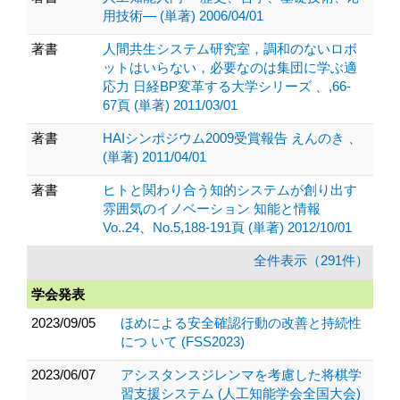
用技術― (単著) 2006/04/01
著書
人間共生システム研究室，調和のないロボ
ットはいらない，必要なのは集団に学ぶ適
応力 日経BP変革する大学シリーズ 、,66-
67頁 (単著) 2011/03/01
著書
HAIシンポジウム2009受賞報告 えんのき 、
(単著) 2011/04/01
著書
ヒトと関わり合う知的システムが創り出す
雰囲気のイノベーション 知能と情報
Vo..24、No.5,188-191頁 (単著) 2012/10/01
全件表示（291件）
学会発表
2023/09/05
ほめによる安全確認行動の改善と持続性
につ いて (FSS2023)
2023/06/07
アシスタンスジレンマを考慮した将棋学
習支援システム (人工知能学会全国大会)