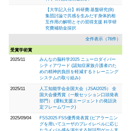
【大学記入分】科研費:基盤研究(B)
集団討論で共感を生みだす身体的相
互作用の解明とその習得支援 科学研
究費補助金採択
全件表示（76件）
受賞学術賞
2025/11
みんなの脳科学2025 ニューロダイバー
シティアワード (認知症家族介護者のた
めの精神的負担を軽減するトレーニング
システムの取り組み)
2025/11
人工知能学会全国大会（JSAI2025） 全
国大会優秀賞（一般セッション口頭発表
部門） (運転支援エージェントの発話決
定フレームワーク)
2025/09/04
FSS2025 FSS優秀発表賞 (ピアラーニン
グを用いてユーザのプレイレベルに応じ
たライバル感を演出する対話型ゲーム支