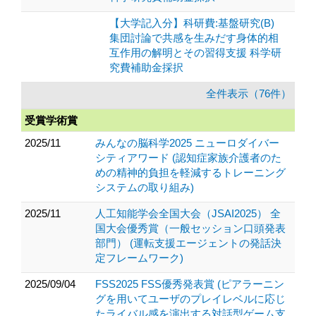
【大学記入分】科研費:基盤研究(B)
集団討論で共感を生みだす身体的相
互作用の解明とその習得支援 科学研
究費補助金採択
全件表示（76件）
受賞学術賞
2025/11
みんなの脳科学2025 ニューロダイバー
シティアワード (認知症家族介護者のた
めの精神的負担を軽減するトレーニング
システムの取り組み)
2025/11
人工知能学会全国大会（JSAI2025） 全
国大会優秀賞（一般セッション口頭発表
部門） (運転支援エージェントの発話決
定フレームワーク)
2025/09/04
FSS2025 FSS優秀発表賞 (ピアラーニン
グを用いてユーザのプレイレベルに応じ
たライバル感を演出する対話型ゲーム支