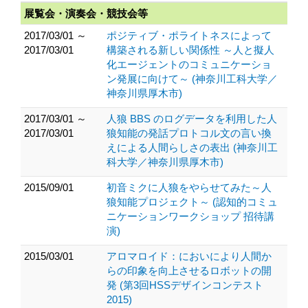
展覧会・演奏会・競技会等
2017/03/01 ～
ポジティブ・ポライトネスによって
2017/03/01
構築される新しい関係性 ～人と擬人
化エージェントのコミュニケーショ
ン発展に向けて～ (神奈川工科大学／
神奈川県厚木市)
2017/03/01 ～
人狼 BBS のログデータを利用した人
2017/03/01
狼知能の発話プロトコル文の言い換
えによる人間らしさの表出 (神奈川工
科大学／神奈川県厚木市)
2015/09/01
初音ミクに人狼をやらせてみた～人
狼知能プロジェクト～ (認知的コミュ
ニケーションワークショップ 招待講
演)
2015/03/01
アロマロイド：においにより人間か
らの印象を向上させるロボットの開
発 (第3回HSSデザインコンテスト
2015)