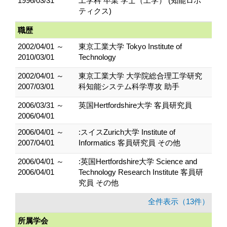
1996/03/31
工学科 卒業 学士（工学） (知能ロボ
ティクス)
職歴
2002/04/01 ～
東京工業大学 Tokyo Institute of
2010/03/01
Technology
2002/04/01 ～
東京工業大学 大学院総合理工学研究
2007/03/01
科知能システム科学専攻 助手
2006/03/31 ～
英国Hertfordshire大学 客員研究員
2006/04/01
2006/04/01 ～
:スイスZurich大学 Institute of
2007/04/01
Informatics 客員研究員 その他
2006/04/01 ～
:英国Hertfordshire大学 Science and
2006/04/01
Technology Research Institute 客員研
究員 その他
全件表示（13件）
所属学会