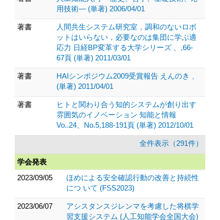
用技術― (単著) 2006/04/01
著書
人間共生システム研究室，調和のないロボ
ットはいらない，必要なのは集団に学ぶ適
応力 日経BP変革する大学シリーズ 、,66-
67頁 (単著) 2011/03/01
著書
HAIシンポジウム2009受賞報告 えんのき 、
(単著) 2011/04/01
著書
ヒトと関わり合う知的システムが創り出す
雰囲気のイノベーション 知能と情報
Vo..24、No.5,188-191頁 (単著) 2012/10/01
全件表示（291件）
学会発表
2023/09/05
ほめによる安全確認行動の改善と持続性
につ いて (FSS2023)
2023/06/07
アシスタンスジレンマを考慮した将棋学
習支援システム (人工知能学会全国大会)