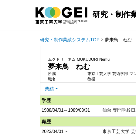
研究・制作
研究・制作業績システムTOP
> 夢来鳥 ねむ
ムクドリ ネム
MUKUDORI Nemu
夢来鳥 ねむ
所属
東京工芸大学 芸術学部 マ
職名
教授
業績
学歴
1988/04/01～1989/03/31
仙台 専門学校
職歴
2023/04/01 ～
東京工芸大学 芸