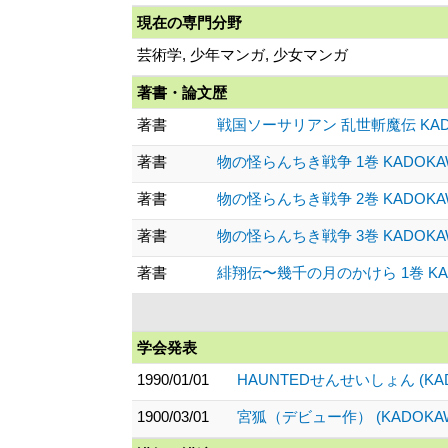
現在の専門分野
芸術学, 少年マンガ, 少女マンガ
著書・論文歴
著書
戦国ソーサリアン 乱世斬魔伝 KADOK
著書
物の怪らんちき戦争 1巻 KADOKAWA
著書
物の怪らんちき戦争 2巻 KADOKAWA
著書
物の怪らんちき戦争 3巻 KADOKAWA
著書
緋翔伝〜幾千の月のかけら 1巻 KADO
学会発表
1990/01/01
HAUNTEDせんせいしょん (K
1900/03/01
宮狐（デビュー作） (KADOKA