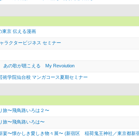
1の東京 伝える漫画
キャラクタービジネス セミナー
あの歌が聴こえる My Revoiution
芸術学院仙台校 マンガコース夏期セミナー
り旅〜飛鳥路いろは２〜
り旅〜飛鳥路いろは〜
新宴〜懐かしき愛しき物々展〜 (新宿区 稲荷鬼王神社／東京都新宿