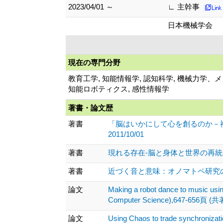
2023/04/01 ～
∟ 主幹事
日本機械学会
現在の専門分野
教育工学, 知能情報学, 認知科学, 機械力学
知能ロボティクス, 感性情報学
著書・論文歴
著書
「脳はいかにして心を創るのか－神
2011/10/01
著書
現れる存在-脳と身体と世界の再統合 、 (
著書
近づく音と意味：オノマトペ研究の射程 、,
論文
Making a robot dance to music usin
Computer Science),647-656頁 (共著
論文
Using Chaos to trade synchronizat