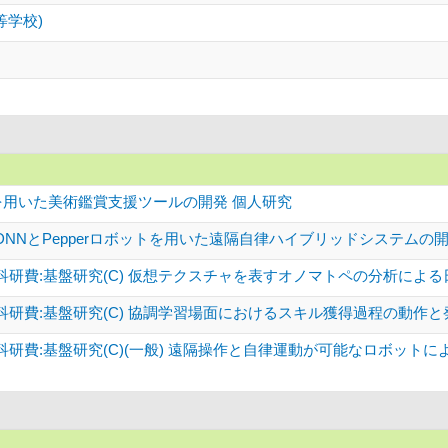
等学校)
価を用いた美術鑑賞支援ツールの開発 個人研究
NNとPepperロボットを用いた遠隔自律ハイブリッドシステムの開発
科研費:基盤研究(C) 仮想テクスチャを表すオノマトペの分析によ
科研費:基盤研究(C) 協調学習場面におけるスキル獲得過程の動作
研費:基盤研究(C)(一般) 遠隔操作と自律運動が可能なロボット