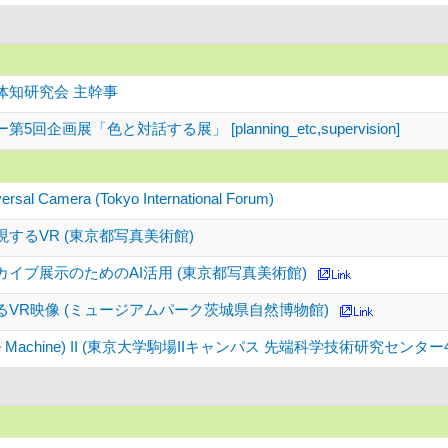
体知研究会 主幹事
回企画展「色と対話する展」 [planning_etc,supervision]
ersal Camera (Tokyo International Forum)
するVR (東京都写真美術館)
イブ展示のためのAI活用 (東京都写真美術館)
VR映像 (ミュージアムパーク茨城県自然博物館)
Time Machine) II (東京大学駒場IIキャンパス 先端科学技術研究センタ