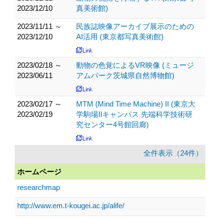
2023/12/10
真美術館)
2023/11/11 ～
民族誌映像アーカイブ展示のための
2023/12/10
AI活用 (東京都写真美術館)
2023/02/18 ～
動物の色覚によるVR映像 (ミュージ
2023/06/11
アムパーク茨城県自然博物館)
2023/02/17 ～
MTM (Mind Time Machine) II (東京大
2023/02/19
学駒場IIキャンパス 先端科学技術研
究センター4号館回廊)
全件表示（24件）
ホームページ
researchmap
http://www.em.t-kougei.ac.jp/alife/