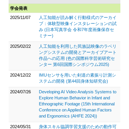
学会発表
2025/11/07
人工知能が読み解く行動様式のアーカイ
ブ：体験型映像インスタレーションの試
み (日本写真学会 令和7年度画像保存セ
ミナー)
2025/02/22
人工知能を利用した民族誌映像のラベリ
ングシステムの開発とアーカイブアート
作品への応用 (色の国際科学芸術研究セ
ンター 第6回国際シンポジウム2025)
2024/12/22
IMUセンサを用いた剣道の素振り計測シ
ステムの開発 (第44回身体知研究会)
2024/07/26
Developing AI Video Analysis Systems to
Explore Human Behavior in Infant and
Ethnographic Footage (15th International
Conference on Applied Human Factors
and Ergonomics (AHFE 2024))
2024/05/31
身体スキル協調学習支援のための動作可