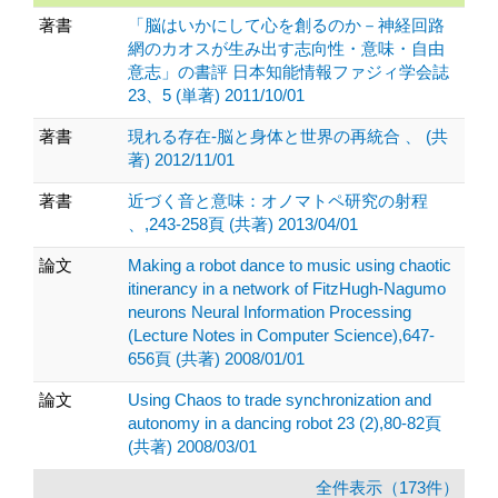
著書
「脳はいかにして心を創るのか－神経回路
網のカオスが生み出す志向性・意味・自由
意志」の書評 日本知能情報ファジィ学会誌
23、5 (単著) 2011/10/01
著書
現れる存在-脳と身体と世界の再統合 、 (共
著) 2012/11/01
著書
近づく音と意味：オノマトペ研究の射程
、,243-258頁 (共著) 2013/04/01
論文
Making a robot dance to music using chaotic
itinerancy in a network of FitzHugh-Nagumo
neurons Neural Information Processing
(Lecture Notes in Computer Science),647-
656頁 (共著) 2008/01/01
論文
Using Chaos to trade synchronization and
autonomy in a dancing robot 23 (2),80-82頁
(共著) 2008/03/01
全件表示（173件）