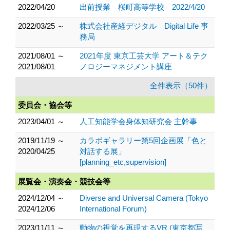
2022/04/20
出前授業 桜町高等学校 2022/4/20
2022/03/25 ～
株式会社産経デジタル Digital Life 事
務局
2021/08/01 ～
2021年度 東京工芸大学 アート＆テク
2021/08/01
ノロジーマネジメント講座
全件表示（50件）
委員会・協会等
2023/04/01 ～
人工知能学会身体知研究会 主幹事
2019/11/19 ～
カラボギャラリー第5回企画展「色と
2020/04/25
対話する展」
[planning_etc,supervision]
展覧会・演奏会・競技会等
2024/12/04 ～
Diverse and Universal Camera (Tokyo
2024/12/06
International Forum)
2023/11/11 ～
動物の視覚を再現するVR (東京都写