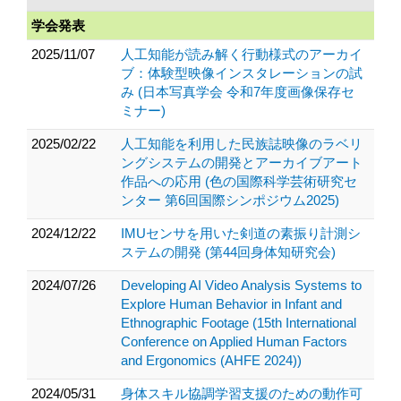
学会発表
2025/11/07
人工知能が読み解く行動様式のアーカイ
ブ：体験型映像インスタレーションの試
み (日本写真学会 令和7年度画像保存セ
ミナー)
2025/02/22
人工知能を利用した民族誌映像のラベリ
ングシステムの開発とアーカイブアート
作品への応用 (色の国際科学芸術研究セ
ンター 第6回国際シンポジウム2025)
2024/12/22
IMUセンサを用いた剣道の素振り計測シ
ステムの開発 (第44回身体知研究会)
2024/07/26
Developing AI Video Analysis Systems to
Explore Human Behavior in Infant and
Ethnographic Footage (15th International
Conference on Applied Human Factors
and Ergonomics (AHFE 2024))
2024/05/31
身体スキル協調学習支援のための動作可