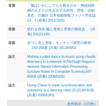
著書
「脳はいかにして心を創るのか－神経回路
網のカオスが生み出す志向性・意味・自由
意志」の書評 日本知能情報ファジィ学会誌
23、5 (単著) 2011/10/01
著書
現れる存在-脳と身体と世界の再統合 、 (共
著) 2012/11/01
著書
近づく音と意味：オノマトペ研究の射程
、,243-258頁 (共著) 2013/04/01
論文
Making a robot dance to music using chaotic
itinerancy in a network of FitzHugh-Nagumo
neurons Neural Information Processing
(Lecture Notes in Computer Science),647-
656頁 (共著) 2008/01/01
論文
Using Chaos to trade synchronization and
autonomy in a dancing robot 23 (2),80-82頁
(共著) 2008/03/01
全件表示（173件）