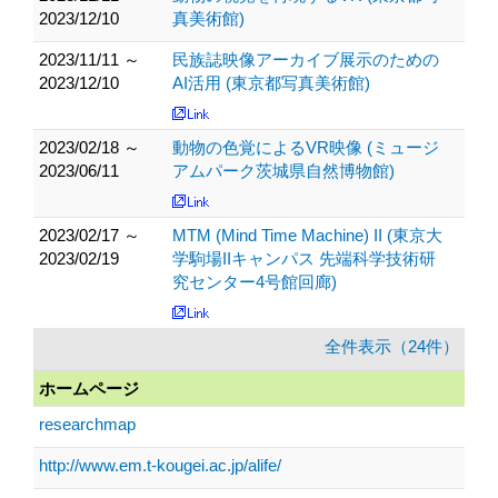
2023/12/10
真美術館)
2023/11/11 ～
民族誌映像アーカイブ展示のための
2023/12/10
AI活用 (東京都写真美術館)
2023/02/18 ～
動物の色覚によるVR映像 (ミュージ
2023/06/11
アムパーク茨城県自然博物館)
2023/02/17 ～
MTM (Mind Time Machine) II (東京大
2023/02/19
学駒場IIキャンパス 先端科学技術研
究センター4号館回廊)
全件表示（24件）
ホームページ
researchmap
http://www.em.t-kougei.ac.jp/alife/