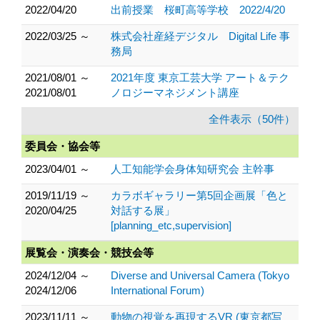
2022/04/20
出前授業 桜町高等学校 2022/4/20
2022/03/25 ～
株式会社産経デジタル Digital Life 事
務局
2021/08/01 ～
2021年度 東京工芸大学 アート＆テク
2021/08/01
ノロジーマネジメント講座
全件表示（50件）
委員会・協会等
2023/04/01 ～
人工知能学会身体知研究会 主幹事
2019/11/19 ～
カラボギャラリー第5回企画展「色と
2020/04/25
対話する展」
[planning_etc,supervision]
展覧会・演奏会・競技会等
2024/12/04 ～
Diverse and Universal Camera (Tokyo
2024/12/06
International Forum)
2023/11/11 ～
動物の視覚を再現するVR (東京都写