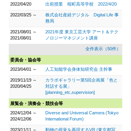
2022/04/20
出前授業 桜町高等学校 2022/4/20
2022/03/25 ～
株式会社産経デジタル Digital Life 事
務局
2021/08/01 ～
2021年度 東京工芸大学 アート＆テク
2021/08/01
ノロジーマネジメント講座
全件表示（50件）
委員会・協会等
2023/04/01 ～
人工知能学会身体知研究会 主幹事
2019/11/19 ～
カラボギャラリー第5回企画展「色と
2020/04/25
対話する展」
[planning_etc,supervision]
展覧会・演奏会・競技会等
2024/12/04 ～
Diverse and Universal Camera (Tokyo
2024/12/06
International Forum)
2023/11/11 ～
動物の視覚を再現するVR (東京都写