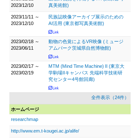
2023/12/10
真美術館)
2023/11/11 ～
民族誌映像アーカイブ展示のための
2023/12/10
AI活用 (東京都写真美術館)
2023/02/18 ～
動物の色覚によるVR映像 (ミュージ
2023/06/11
アムパーク茨城県自然博物館)
2023/02/17 ～
MTM (Mind Time Machine) II (東京大
2023/02/19
学駒場IIキャンパス 先端科学技術研
究センター4号館回廊)
全件表示（24件）
ホームページ
researchmap
http://www.em.t-kougei.ac.jp/alife/