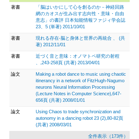
著書
「脳はいかにして心を創るのか－神経回路
網のカオスが生み出す志向性・意味・自由
意志」の書評 日本知能情報ファジィ学会誌
23、5 (単著) 2011/10/01
著書
現れる存在-脳と身体と世界の再統合 、 (共
著) 2012/11/01
著書
近づく音と意味：オノマトペ研究の射程
、,243-258頁 (共著) 2013/04/01
論文
Making a robot dance to music using chaotic
itinerancy in a network of FitzHugh-Nagumo
neurons Neural Information Processing
(Lecture Notes in Computer Science),647-
656頁 (共著) 2008/01/01
論文
Using Chaos to trade synchronization and
autonomy in a dancing robot 23 (2),80-82頁
(共著) 2008/03/01
全件表示（173件）