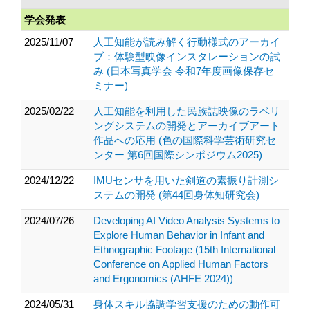
学会発表
2025/11/07
人工知能が読み解く行動様式のアーカイ
ブ：体験型映像インスタレーションの試
み (日本写真学会 令和7年度画像保存セ
ミナー)
2025/02/22
人工知能を利用した民族誌映像のラベリ
ングシステムの開発とアーカイブアート
作品への応用 (色の国際科学芸術研究セ
ンター 第6回国際シンポジウム2025)
2024/12/22
IMUセンサを用いた剣道の素振り計測シ
ステムの開発 (第44回身体知研究会)
2024/07/26
Developing AI Video Analysis Systems to
Explore Human Behavior in Infant and
Ethnographic Footage (15th International
Conference on Applied Human Factors
and Ergonomics (AHFE 2024))
2024/05/31
身体スキル協調学習支援のための動作可