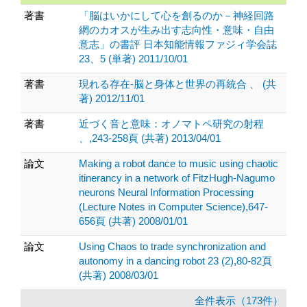
著書
「脳はいかにして心を創るのか－神経回路
網のカオスが生み出す志向性・意味・自由
意志」の書評 日本知能情報ファジィ学会誌
23、5 (単著) 2011/10/01
著書
現れる存在-脳と身体と世界の再統合 、 (共
著) 2012/11/01
著書
近づく音と意味：オノマトペ研究の射程
、,243-258頁 (共著) 2013/04/01
論文
Making a robot dance to music using chaotic
itinerancy in a network of FitzHugh-Nagumo
neurons Neural Information Processing
(Lecture Notes in Computer Science),647-
656頁 (共著) 2008/01/01
論文
Using Chaos to trade synchronization and
autonomy in a dancing robot 23 (2),80-82頁
(共著) 2008/03/01
全件表示（173件）