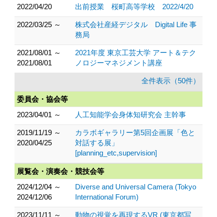
2022/04/20
出前授業 桜町高等学校 2022/4/20
2022/03/25 ～
株式会社産経デジタル Digital Life 事
務局
2021/08/01 ～
2021年度 東京工芸大学 アート＆テク
2021/08/01
ノロジーマネジメント講座
全件表示（50件）
委員会・協会等
2023/04/01 ～
人工知能学会身体知研究会 主幹事
2019/11/19 ～
カラボギャラリー第5回企画展「色と
2020/04/25
対話する展」
[planning_etc,supervision]
展覧会・演奏会・競技会等
2024/12/04 ～
Diverse and Universal Camera (Tokyo
2024/12/06
International Forum)
2023/11/11 ～
動物の視覚を再現するVR (東京都写