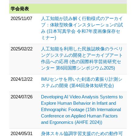
学会発表
2025/11/07
人工知能が読み解く行動様式のアーカイ
ブ：体験型映像インスタレーションの試
み (日本写真学会 令和7年度画像保存セ
ミナー)
2025/02/22
人工知能を利用した民族誌映像のラベリ
ングシステムの開発とアーカイブアート
作品への応用 (色の国際科学芸術研究セ
ンター 第6回国際シンポジウム2025)
2024/12/22
IMUセンサを用いた剣道の素振り計測シ
ステムの開発 (第44回身体知研究会)
2024/07/26
Developing AI Video Analysis Systems to
Explore Human Behavior in Infant and
Ethnographic Footage (15th International
Conference on Applied Human Factors
and Ergonomics (AHFE 2024))
2024/05/31
身体スキル協調学習支援のための動作可