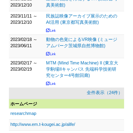
2023/12/10
真美術館)
2023/11/11 ～
民族誌映像アーカイブ展示のための
2023/12/10
AI活用 (東京都写真美術館)
2023/02/18 ～
動物の色覚によるVR映像 (ミュージ
2023/06/11
アムパーク茨城県自然博物館)
2023/02/17 ～
MTM (Mind Time Machine) II (東京大
2023/02/19
学駒場IIキャンパス 先端科学技術研
究センター4号館回廊)
全件表示（24件）
ホームページ
researchmap
http://www.em.t-kougei.ac.jp/alife/