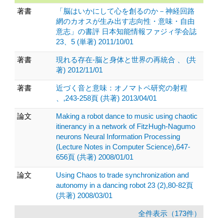
著書
「脳はいかにして心を創るのか－神経回路
網のカオスが生み出す志向性・意味・自由
意志」の書評 日本知能情報ファジィ学会誌
23、5 (単著) 2011/10/01
著書
現れる存在-脳と身体と世界の再統合 、 (共
著) 2012/11/01
著書
近づく音と意味：オノマトペ研究の射程
、,243-258頁 (共著) 2013/04/01
論文
Making a robot dance to music using chaotic
itinerancy in a network of FitzHugh-Nagumo
neurons Neural Information Processing
(Lecture Notes in Computer Science),647-
656頁 (共著) 2008/01/01
論文
Using Chaos to trade synchronization and
autonomy in a dancing robot 23 (2),80-82頁
(共著) 2008/03/01
全件表示（173件）