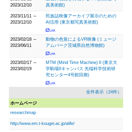
2023/12/10
真美術館)
2023/11/11 ～
民族誌映像アーカイブ展示のための
2023/12/10
AI活用 (東京都写真美術館)
2023/02/18 ～
動物の色覚によるVR映像 (ミュージ
2023/06/11
アムパーク茨城県自然博物館)
2023/02/17 ～
MTM (Mind Time Machine) II (東京大
2023/02/19
学駒場IIキャンパス 先端科学技術研
究センター4号館回廊)
全件表示（24件）
ホームページ
researchmap
http://www.em.t-kougei.ac.jp/alife/