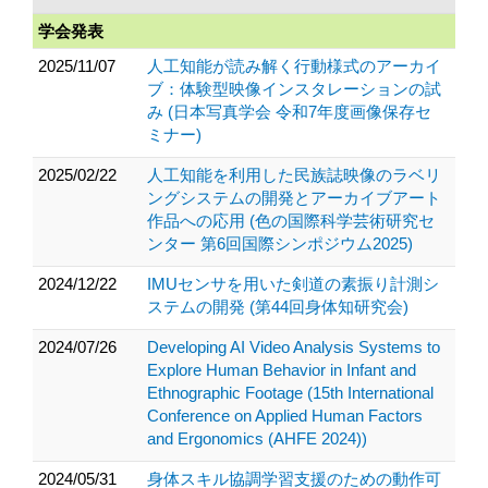
学会発表
2025/11/07
人工知能が読み解く行動様式のアーカイ
ブ：体験型映像インスタレーションの試
み (日本写真学会 令和7年度画像保存セ
ミナー)
2025/02/22
人工知能を利用した民族誌映像のラベリ
ングシステムの開発とアーカイブアート
作品への応用 (色の国際科学芸術研究セ
ンター 第6回国際シンポジウム2025)
2024/12/22
IMUセンサを用いた剣道の素振り計測シ
ステムの開発 (第44回身体知研究会)
2024/07/26
Developing AI Video Analysis Systems to
Explore Human Behavior in Infant and
Ethnographic Footage (15th International
Conference on Applied Human Factors
and Ergonomics (AHFE 2024))
2024/05/31
身体スキル協調学習支援のための動作可