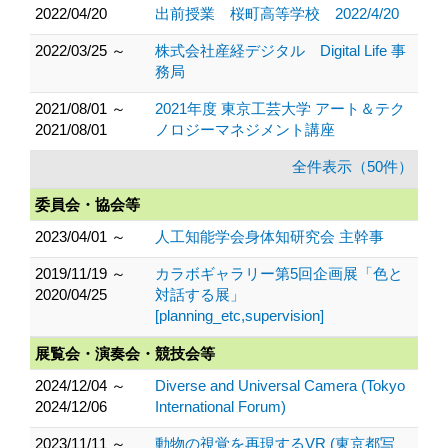
2022/04/20
出前授業 桜町高等学校 2022/4/20
2022/03/25 ～
株式会社産経デジタル Digital Life 事
務局
2021/08/01 ～
2021年度 東京工芸大学 アート＆テク
2021/08/01
ノロジーマネジメント講座
全件表示（50件）
委員会・協会等
2023/04/01 ～
人工知能学会身体知研究会 主幹事
2019/11/19 ～
カラボギャラリー第5回企画展「色と
2020/04/25
対話する展」
[planning_etc,supervision]
展覧会・演奏会・競技会等
2024/12/04 ～
Diverse and Universal Camera (Tokyo
2024/12/06
International Forum)
2023/11/11 ～
動物の視覚を再現するVR (東京都写