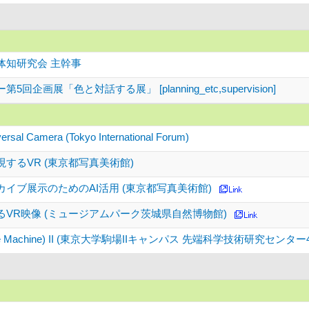
体知研究会 主幹事
回企画展「色と対話する展」 [planning_etc,supervision]
ersal Camera (Tokyo International Forum)
するVR (東京都写真美術館)
イブ展示のためのAI活用 (東京都写真美術館)
VR映像 (ミュージアムパーク茨城県自然博物館)
Time Machine) II (東京大学駒場IIキャンパス 先端科学技術研究センタ