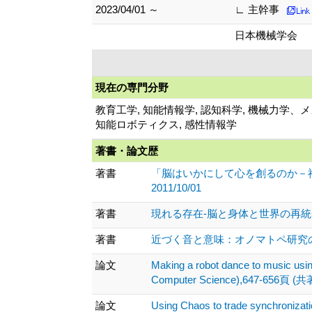
2023/04/01 ～
∟ 主幹事
日本機械学会
現在の専門分野
教育工学, 知能情報学, 認知科学, 機械力学
知能ロボティクス, 感性情報学
著書・論文歴
著書
「脳はいかにして心を創るのか－神
2011/10/01
著書
現れる存在-脳と身体と世界の再統合 、 (
著書
近づく音と意味：オノマトペ研究の射程 、,
論文
Making a robot dance to music usin
Computer Science),647-656頁 (共著
論文
Using Chaos to trade synchronizat