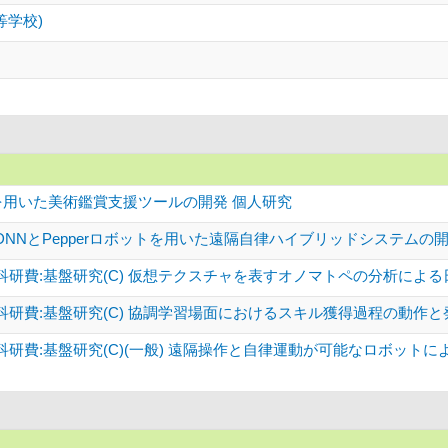
等学校)
価を用いた美術鑑賞支援ツールの開発 個人研究
NNとPepperロボットを用いた遠隔自律ハイブリッドシステムの開発
科研費:基盤研究(C) 仮想テクスチャを表すオノマトペの分析によ
科研費:基盤研究(C) 協調学習場面におけるスキル獲得過程の動作
研費:基盤研究(C)(一般) 遠隔操作と自律運動が可能なロボット